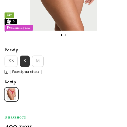
Хіт
6
Рекомендуємо
Розмір
XS
S
M
[ Розмірна сітка ]
Колір
В наявності