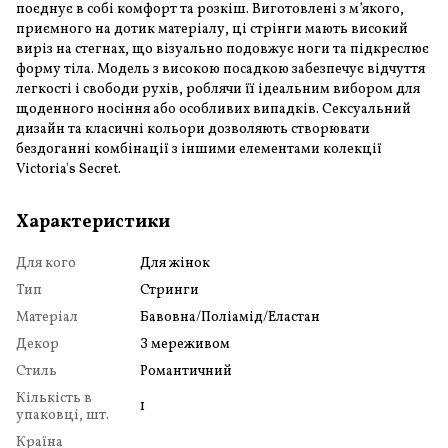
поєднує в собі комфорт та розкіш. Виготовлені з м’якого,
приємного на дотик матеріалу, ці стрінги мають високий
виріз на стегнах, що візуально подовжує ноги та підкреслює
форму тіла. Модель з високою посадкою забезпечує відчуття
легкості і свободи рухів, роблячи її ідеальним вибором для
щоденного носіння або особливих випадків. Сексуальний
дизайн та класичні кольори дозволяють створювати
бездоганні комбінації з іншими елементами колекції
Victoria's Secret.
Характеристики
Для кого
Для жінок
Тип
Стринги
Матеріал
Бавовна/Поліамід/Еластан
Декор
З мереживом
Стиль
Романтичний
Кількість в
1
упаковці, шт.
Країна