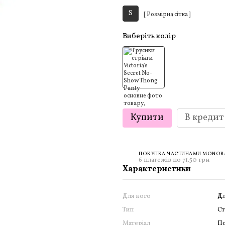
S
[ Розмірна сітка ]
Виберіть колір
Купити
В кредит
ПОКУПКА ЧАСТИНАМИ MONOBAN
6 платежів по 71.50 грн
Характеристики
Для кого
Дл
Тип
С
Матеріал
По