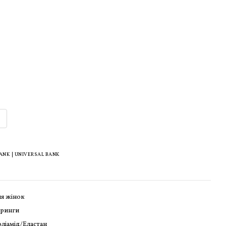
K | UNIVERSAL BANK
я жінок
тринги
ліамід/Еластан