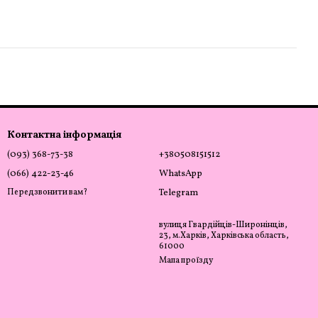
Контактна інформація
(093) 368-73-38
+380508151512
(066) 422-23-46
WhatsApp
Передзвонити вам?
Telegram
вулиця Гвардійців-Широнінців,
23, м.Харків, Харківська область,
61000
Мапа проїзду