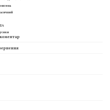
зшовна
асичний
ША
усики
 коментар
вернення