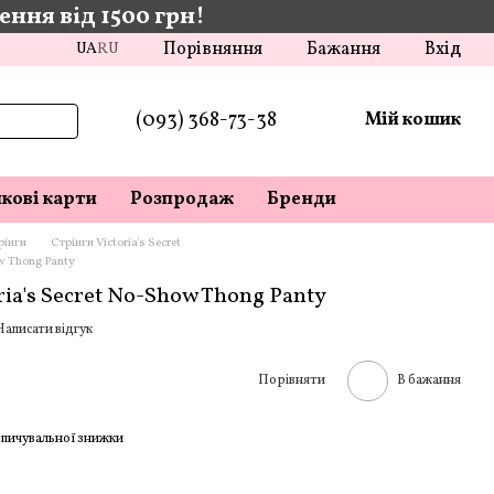
ння від 1500 грн!
Порівняння
Бажання
Вхід
UA
RU
(093) 368-73-38
Мій кошик
кові карти
Розпродаж
Бренди
рінги
Стрінги Victoria's Secret
ow Thong Panty
ria's Secret No-Show Thong Panty
Написати відгук
Порівняти
В бажання
пичувальної знижки