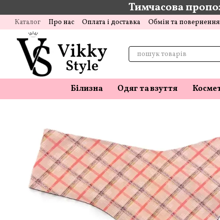
Тимчасова пропоз
Перейти до основного контенту
Каталог
Про нас
Оплата і доставка
Обмін та повернення
Відгуки про магазин
Блог
Білизна
Одяг та взуття
Косме