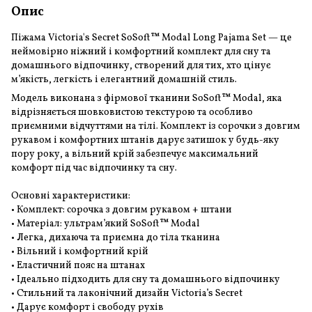
Опис
Піжама Victoria's Secret SoSoft™ Modal Long Pajama Set — це
неймовірно ніжний і комфортний комплект для сну та
домашнього відпочинку, створений для тих, хто цінує
м’якість, легкість і елегантний домашній стиль.
Модель виконана з фірмової тканини SoSoft™ Modal, яка
відрізняється шовковистою текстурою та особливо
приємними відчуттями на тілі. Комплект із сорочки з довгим
рукавом і комфортних штанів дарує затишок у будь-яку
пору року, а вільний крій забезпечує максимальний
комфорт під час відпочинку та сну.
Основні характеристики:
• Комплект: сорочка з довгим рукавом + штани
• Матеріал: ультрам’який SoSoft™ Modal
• Легка, дихаюча та приємна до тіла тканина
• Вільний і комфортний крій
• Еластичний пояс на штанах
• Ідеально підходить для сну та домашнього відпочинку
• Стильний та лаконічний дизайн Victoria’s Secret
• Дарує комфорт і свободу рухів