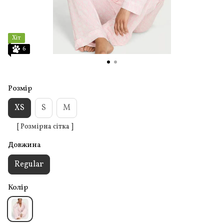
Хіт
6
Розмір
XS
S
M
[ Розмірна сітка ]
Довжина
Regular
Колір