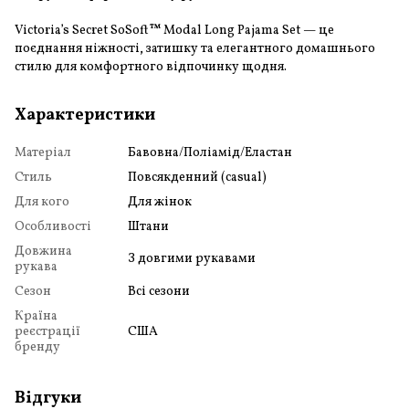
Victoria’s Secret SoSoft™ Modal Long Pajama Set — це
поєднання ніжності, затишку та елегантного домашнього
стилю для комфортного відпочинку щодня.
Характеристики
Матеріал
Бавовна/Поліамід/Еластан
Стиль
Повсякденний (casual)
Для кого
Для жінок
Особливості
Штани
Довжина
З довгими рукавами
рукава
Сезон
Всі сезони
Країна
реєстрації
США
бренду
Відгуки