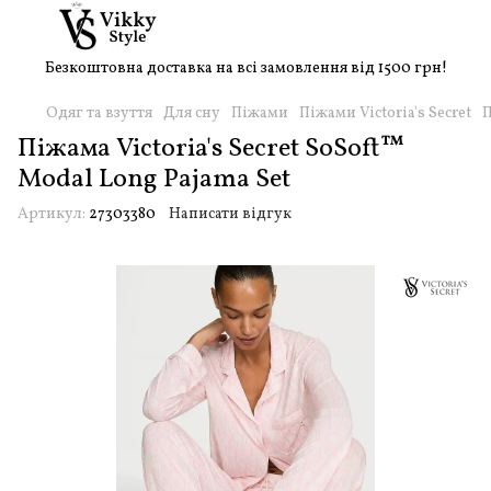
Безкоштовна доставка на всі замовлення від 1500 грн!
Одяг та взуття
Для сну
Піжами
Піжами Victoria's Secret
П
Піжама Victoria's Secret SoSoft™
Modal Long Pajama Set
Артикул:
27303380
Написати відгук