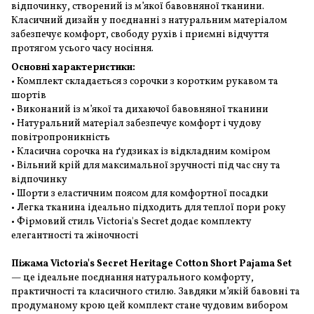
відпочинку, створений із м’якої бавовняної тканини.
Класичний дизайн у поєднанні з натуральним матеріалом
забезпечує комфорт, свободу рухів і приємні відчуття
протягом усього часу носіння.
Основні характеристики:
• Комплект складається з сорочки з коротким рукавом та
шортів
• Виконаний із м’якої та дихаючої бавовняної тканини
• Натуральний матеріал забезпечує комфорт і чудову
повітропроникність
• Класична сорочка на ґудзиках із відкладним коміром
• Вільний крій для максимальної зручності під час сну та
відпочинку
• Шорти з еластичним поясом для комфортної посадки
• Легка тканина ідеально підходить для теплої пори року
• Фірмовий стиль Victoria's Secret додає комплекту
елегантності та жіночності
Піжама Victoria's Secret Heritage Cotton Short Pajama Set
— це ідеальне поєднання натурального комфорту,
практичності та класичного стилю. Завдяки м’якій бавовні та
продуманому крою цей комплект стане чудовим вибором