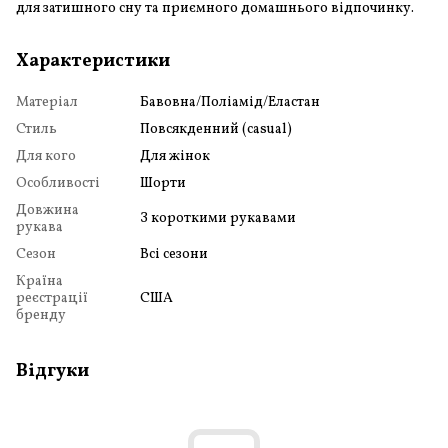
для затишного сну та приємного домашнього відпочинку.
Характеристики
Матеріал
Бавовна/Поліамід/Еластан
Стиль
Повсякденний (casual)
Для кого
Для жінок
Особливості
Шорти
Довжина
З короткими рукавами
рукава
Сезон
Всі сезони
Країна
реєстрації
США
бренду
Відгуки