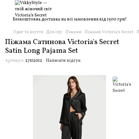
Безкоштовна доставка на всі замовлення від 1500 грн!
Одяг та взуття
Для сну
Піжами
Піжами Victoria's Secret
П
Піжама Сатинова Victoria's Secret
Satin Long Pajama Set
Артикул:
27112012
Написати відгук