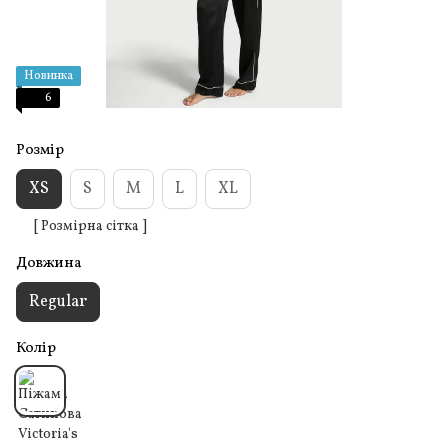
Новинка
6
Розмір
XS
S
M
L
XL
[ Розмірна сітка ]
Довжина
Regular
Колір