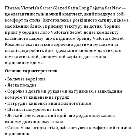
Піжама
Victoria's Secret Glazed Satin Long Pajama Set New —
це елегантний та жіночний комплект, який поєднує в собі
комфорт та стиль. Виготовлена з розкішного сатину, піжама
має ніжний блиск і приємну текстуру на дотик. Чорний
принт у сердця з лого Victoria's Secret додає комплекту
класичного шарму, що є підписом бренду Victoria's Secret.
Комплект складається з сорочки з довгими рукавами та
штанів, що робить його ідеальним вибором для тих, хто
шукає стильний, але зручний варіант для сну або
відпочинку вдома.
Основні характеристики:
• Включає верх і низ
• Легка посадка
• Сорочка з довгими рукавами на ґудзиках, з відкладним
коміром та кишенею на грудях
• Нагрудна кишеня з вишитим логотипом
• Штани зі шнурком на талії
• Легкий, але елегантний крій, що додає вишуканості
вашому домашньому стилю
• Сатин м'яко огортає тіло, забезпечуючи комфортний сон або
відпочинок