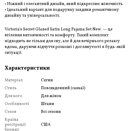
• Ніжний і елегантний дизайн, який підкреслює жіночність
• Ідеальний варіант для подарунку завдяки романтчному
дизайну та універсальності.
Victoria's Secret Glazed Satin Long Pajama Set New — це
втілення витонченості та комфорту. Такий комплект
підходить не тільки для сну, але й для вечірнього релаксу
вдома, даруючи відчуття розкоші і доглянутості в будь-якій
ситуації.
Характеристики
Матеріал
Сатин
Стиль
Повсякденний (casual)
Для кого
Для жінок
Особливості
Штани
Сезон
Всі сезони
Країна
реєстрації
США
бренду