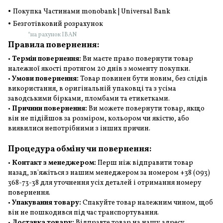
•
Покупка Частинами monobank | Universal Bank
•
Безготівковий розрахунок
*на рахунок IBAN
Правила повернення:
•
Термін повернення:
Ви маєте право повернути товар
належної якості протягом 20 днів з моменту покупки.
•
Умови повернення:
Товар повинен бути новим, без слідів
використання, в оригінальній упаковці та з усіма
заводськими бірками, пломбами та етикетками.
•
Причини повернення:
Ви можете повернути товар, якщо
він не підійшов за розміром, кольором чи якістю, або
виявилися непотрібними з інших причин.
Процедура обміну чи повернення:
•
Контакт з менеджером:
Перш ніж відправити товар
назад, зв'яжіться з нашим менеджером за номером +38 (093)
368-73-38 для уточнення усіх деталей і отримання номеру
повернення.
•
Упакування товару:
Спакуйте товар належним чином, щоб
він не пошкодився під час транспортування.
•
Доставка товару:
Відправте товар на нашу адресу.