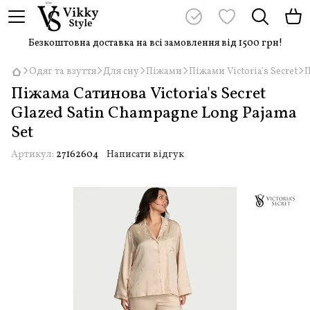
Безкоштовна доставка на всі замовлення від 1500 грн!
Одяг та взуття
Для сну
Піжами
Піжами Victoria's Secret
П
Піжама Сатинова Victoria's Secret
Glazed Satin Champagne Long Pajama
Set
Артикул:
27162604
Написати відгук