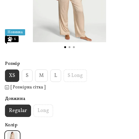
Новинка
6
Розмір
XS
S
M
L
S Long
[ Розмірна сітка ]
Довжина
Regular
Long
Колір