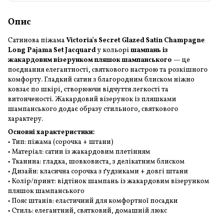
Опис
Сатинова піжама
Victoria's Secret Glazed Satin Champagne
Long Pajama Set Jacquard
у кольорі
шампань із
жакардовим візерунком пляшок шампанського
— це
поєднання елегантності, святкового настрою та розкішного
комфорту. Гладкий сатин з благородним блиском ніжно
ковзає по шкірі, створюючи відчуття легкості та
витонченості. Жакардовий візерунок із пляшками
шампанського додає образу стильного, святкового
характеру.
Основні характеристики:
• Тип: піжама (сорочка + штани)
• Матеріал: сатин із жакардовим плетінням
• Тканина: гладка, шовковиста, з делікатним блиском
• Дизайн: класична сорочка з ґудзиками + довгі штани
• Колір/принт: відтінок шампань із жакардовим візерунком
пляшок шампанського
• Пояс штанів: еластичний для комфортної посадки
• Стиль: елегантний, святковий, домашній люкс