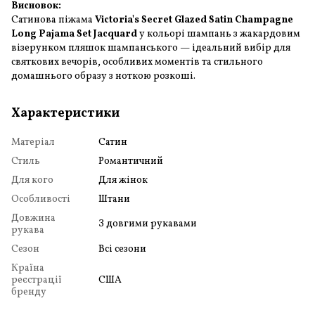
Висновок:
Сатинова піжама
Victoria's Secret Glazed Satin Champagne
Long Pajama Set Jacquard
у кольорі шампань з жакардовим
візерунком пляшок шампанського — ідеальний вибір для
святкових вечорів, особливих моментів та стильного
домашнього образу з ноткою розкоші.
Характеристики
Матеріал
Сатин
Стиль
Романтичний
Для кого
Для жінок
Особливості
Штани
Довжина
З довгими рукавами
рукава
Сезон
Всі сезони
Країна
реєстрації
США
бренду