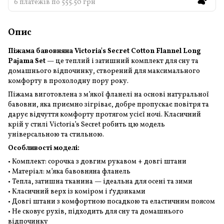
6 платежів по 555.50 грн
Опис
Піжама бавовняна Victoria's Secret Cotton Flannel Long
Pajama Set
— це теплий і затишний комплект для сну та
домашнього відпочинку, створений для максимального
комфорту в прохолодну пору року.
Піжама виготовлена з м’якої фланелі на основі натуральної
бавовни, яка приємно зігріває, добре пропускає повітря та
дарує відчуття комфорту протягом усієї ночі. Класичний
крій у стилі Victoria’s Secret робить цю модель
універсальною та стильною.
Особливості моделі:
• Комплект: сорочка з довгим рукавом + довгі штани
• Матеріал: м’яка бавовняна фланель
• Тепла, затишна тканина — ідеальна для осені та зими
• Класичний верх із коміром і ґудзиками
• Довгі штани з комфортною посадкою та еластичним поясом
• Не сковує рухів, підходить для сну та домашнього
відпочинку