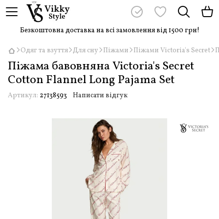
Безкоштовна доставка на всі замовлення від 1500 грн!
Одяг та взуття
Для сну
Піжами
Піжами Victoria's Secret
П
Піжама бавовняна Victoria's Secret
Cotton Flannel Long Pajama Set
Артикул:
27138593
Написати відгук