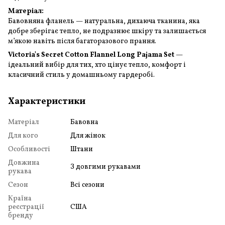
Матеріал:
Бавовняна фланель — натуральна, дихаюча тканина, яка
добре зберігає тепло, не подразнює шкіру та залишається
м’якою навіть після багаторазового прання.
Victoria's Secret Cotton Flannel Long Pajama Set
—
ідеальний вибір для тих, хто цінує тепло, комфорт і
класичний стиль у домашньому гардеробі.
Характеристики
Матеріал
Бавовна
Для кого
Для жінок
Особливості
Штани
Довжина
З довгими рукавами
рукава
Сезон
Всі сезони
Країна
реєстрації
США
бренду