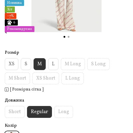
Новинка
Хіт
−7%
6
Рекомендуємо
Розмір
XS
S
M
L
M Long
S Long
M Short
XS Short
L Long
[ Розмірна сітка ]
Довжина
Short
Regular
Long
Колір