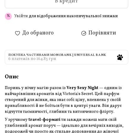
В кредит
Увійти
для відображення накопичувальної знижки
%
До обраного
Порівняти
ПОКУПКА ЧАСТИНАМИ MONOBANK | UNIVERSAL BANK
6 платежів по 164.83 грн
Опис
Поринь у нічну магію разом із
Very Sexy Night
— одним із
найчарівніших ароматів від Victoria's Secret. Цей парфум
створений для жінки, яка знає собі ціну, впевнена у своїй
привабливості й не боїться бути в центрі уваги. Він дарує
відчуття таємничості, глибини та витонченого флірту.
У зручному
travel-форматі
ти завжди можеш мати свій
улюблений аромат поруч — ідеально для вечірніх виходів,
подорожей чи просто як стильне доповнення до жіночої