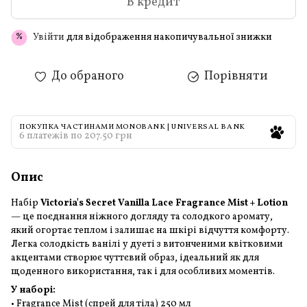
В кредит
Увійти
для відображення накопичувальної знижки
%
До обраного
Порівняти
ПОКУПКА ЧАСТИНАМИ MONOBANK | UNIVERSAL BANK
6 платежів по 207.50 грн
Опис
Набір
Victoria's Secret Vanilla Lace Fragrance Mist + Lotion
— це поєднання ніжного догляду та солодкого аромату,
який огортає теплом і залишає на шкірі відчуття комфорту.
Легка солодкість ванілі у дуеті з витонченими квітковими
акцентами створює чуттєвий образ, ідеальний як для
щоденного використання, так і для особливих моментів.
У наборі:
• Fragrance Mist (спрей для тіла) 250 мл