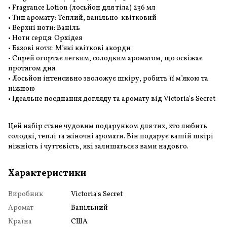
• Fragrance Lotion (лосьйон для тіла) 236 мл
• Тип аромату: Теплий, ванільно-квітковий
• Верхні ноти: Ваніль
• Ноти серця: Орхідея
• Базові ноти: М’які квіткові акорди
• Спрей огортає легким, солодким ароматом, що освіжає
протягом дня
• Лосьйон інтенсивно зволожує шкіру, робить її м’якою та
ніжною
• Ідеальне поєднання догляду та аромату від Victoria's Secret
Цей набір стане чудовим подарунком для тих, хто любить
солодкі, теплі та жіночні аромати. Він подарує вашій шкірі
ніжність і чуттєвість, які залишаться з вами надовго.
Характеристики
Виробник
Victoria's Secret
Аромат
Ванільний
Країна
США