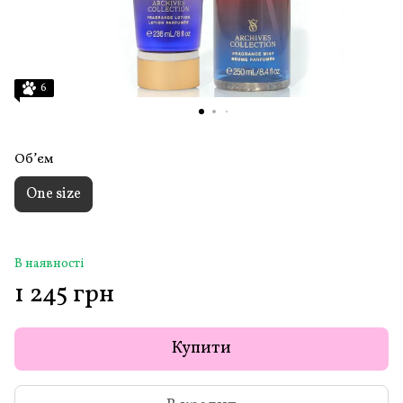
6
Обʼєм
One size
В наявності
1 245 грн
Купити