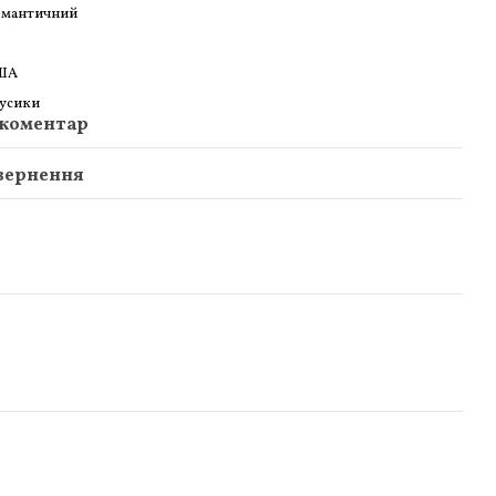
омантичний
ША
усики
 коментар
вернення