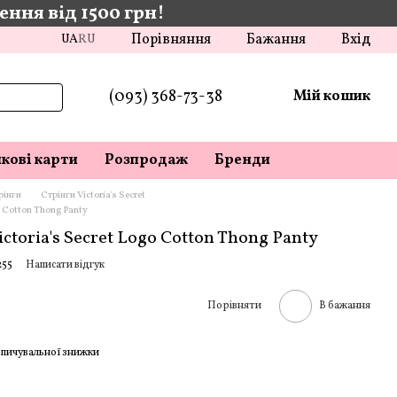
ння від 1500 грн!
Порівняння
Бажання
Вхід
UA
RU
(093) 368-73-38
Мій кошик
кові карти
Розпродаж
Бренди
рінги
Стрінги Victoria's Secret
o Cotton Thong Panty
toria's Secret Logo Cotton Thong Panty
255
Написати відгук
Порівняти
В бажання
пичувальної знижки