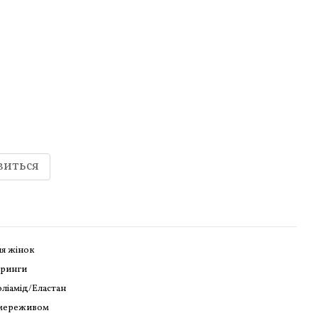
виться
я жінок
тринги
ліамід/Еластан
 мереживом