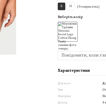
S
M
[ Розмірна сітка ]
Виберіть колір
Повідомити, коли з'я
Характеристики
Для кого
Дл
Тип
С
Матеріал
По
Декор
З