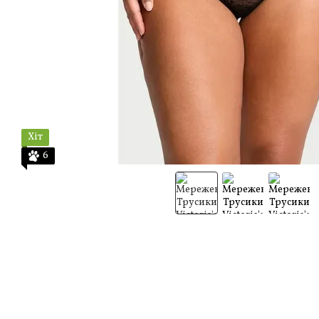
Хіт
6