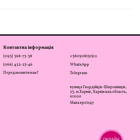
Контактна інформація
(093) 368-73-38
+380508151512
(066) 422-23-46
WhatsApp
Передзвонити вам?
Telegram
вулиця Гвардійців-Широнінців,
23, м.Харків, Харківська область,
61000
Мапа проїзду
ОНЛАЙН