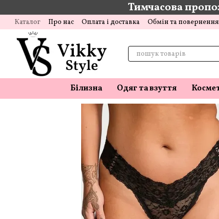
Тимчасова пропоз
Перейти до основного контенту
Каталог
Про нас
Оплата і доставка
Обмін та повернення
Відгуки про магазин
Блог
Білизна
Одяг та взуття
Косме