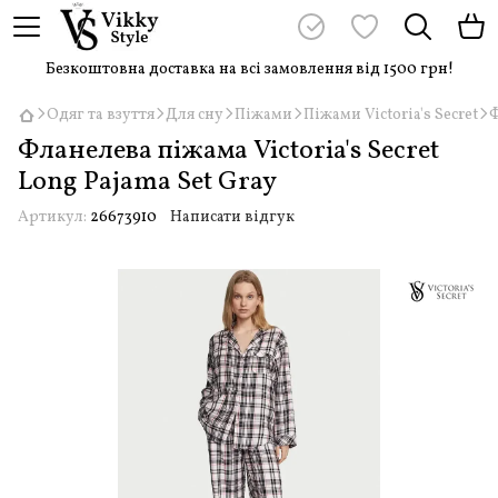
Безкоштовна доставка на всі замовлення від 1500 грн!
Одяг та взуття
Для сну
Піжами
Піжами Victoria's Secret
Ф
Фланелева піжама Victoria's Secret
Long Pajama Set Gray
Артикул:
26673910
Написати відгук