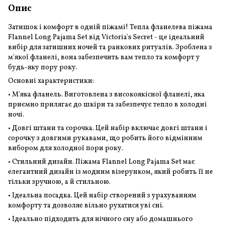
Опис
Затишок і комфорт в одній піжамі! Тепла фланелева піжама
Flannel Long Pajama Set від Victoria's Secret - це ідеальний
вибір для затишних ночей та ранкових ритуалів. Зроблена з
м'якої фланелі, вона забезпечить вам тепло та комфорт у
будь-яку пору року.
Основні характеристики:
• М'яка фланель. Виготовлена ​​з високоякісної фланелі, яка
приємно прилягає до шкіри та забезпечує тепло в холодні
ночі.
• Довгі штани та сорочка. Цей набір включає довгі штани і
сорочку з довгими рукавами, що робить його відмінним
вибором для холодної пори року.
• Стильний дизайн. Піжама Flannel Long Pajama Set має
елегантний дизайн із модним візерунком, який робить її не
тільки зручною, а й стильною.
• Ідеальна посадка. Цей набір створений з урахуванням
комфорту та дозволяє вільно рухатися уві сні.
• Ідеально підходить для нічного сну або домашнього