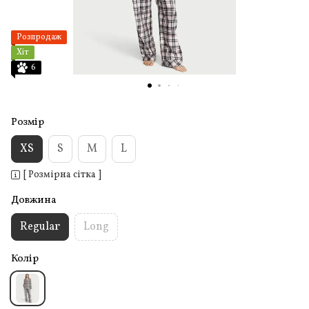
Розпродаж
Хіт
6
Розмір
XS
S
M
L
[ Розмірна сітка ]
Довжина
Regular
Long
Колір