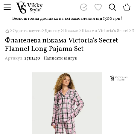
Безкоштовна доставка на всі замовлення від 1500 грн!
Одяг та взуття
Для сну
Піжами
Піжами Victoria's Secret
Ф
Фланелева піжама Victoria's Secret
Flannel Long Pajama Set
Артикул:
27111470
Написати відгук