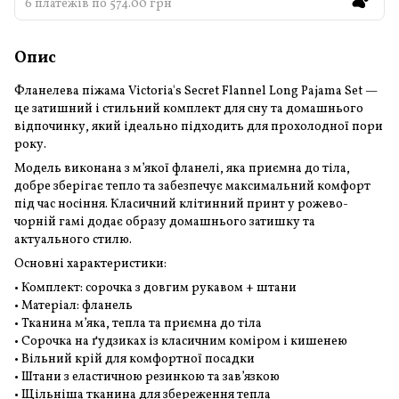
6 платежів по 574.00 грн
Опис
Фланелева піжама Victoria's Secret Flannel Long Pajama Set —
це затишний і стильний комплект для сну та домашнього
відпочинку, який ідеально підходить для прохолодної пори
року.
Модель виконана з м’якої фланелі, яка приємна до тіла,
добре зберігає тепло та забезпечує максимальний комфорт
під час носіння. Класичний клітинний принт у рожево-
чорній гамі додає образу домашнього затишку та
актуального стилю.
Основні характеристики:
• Комплект: сорочка з довгим рукавом + штани
• Матеріал: фланель
• Тканина м’яка, тепла та приємна до тіла
• Сорочка на ґудзиках із класичним коміром і кишенею
• Вільний крій для комфортної посадки
• Штани з еластичною резинкою та зав’язкою
• Щільніша тканина для збереження тепла