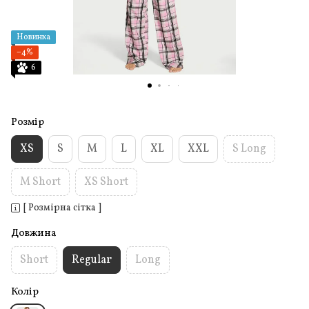
Новинка
−4%
6
Розмір
XS
S
M
L
XL
XXL
S Long
M Short
XS Short
[ Розмірна сітка ]
Довжина
Short
Regular
Long
Колір