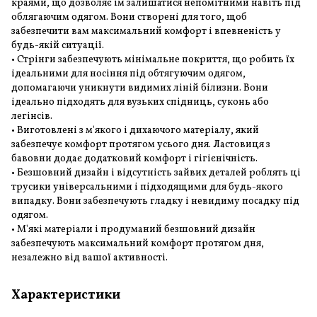
краями, що дозволяє їм залишатися непомітними навіть під
облягаючим одягом. Вони створені для того, щоб
забезпечити вам максимальний комфорт і впевненість у
будь-якій ситуації.
• Стрінги забезпечують мінімальне покриття, що робить їх
ідеальними для носіння під обтягуючим одягом,
допомагаючи уникнути видимих ліній білизни. Вони
ідеально підходять для вузьких спідниць, суконь або
легінсів.
• Виготовлені з м'якого і дихаючого матеріалу, який
забезпечує комфорт протягом усього дня. Ластовиця з
бавовни додає додатковий комфорт і гігієнічність.
• Безшовний дизайн і відсутність зайвих деталей роблять ці
трусики універсальними і підходящими для будь-якого
випадку. Вони забезпечують гладку і невидиму посадку під
одягом.
• М'які матеріали і продуманий безшовний дизайн
забезпечують максимальний комфорт протягом дня,
незалежно від вашої активності.
Характеристики