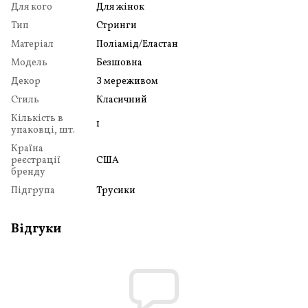
Для кого
Для жінок
Тип
Стринги
Матеріал
Поліамід/Еластан
Модель
Безшовна
Декор
З мереживом
Стиль
Класичний
Кількість в
1
упаковці, шт.
Країна
реєстрації
США
бренду
Підгрупа
Трусики
Відгуки