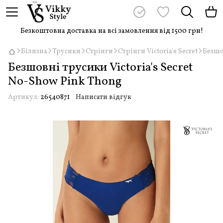
Безкоштовна доставка на всі замовлення від 1500 грн!
Білизна
Трусики
Стрінги
Стрінги Victoria's Secret
Безшо
Безшовні трусики Victoria's Secret
No-Show Pink Thong
Артикул:
26540871
Написати відгук