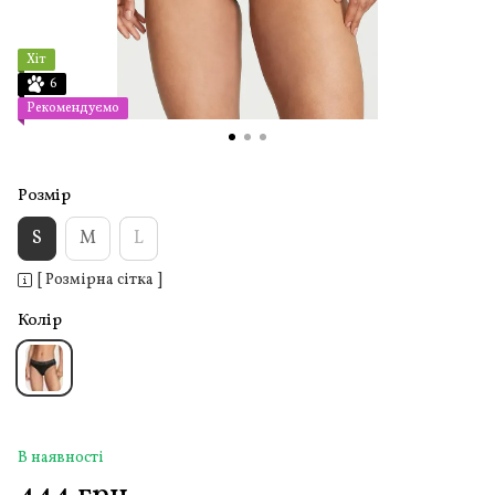
Хіт
6
Рекомендуємо
Розмір
S
M
L
[ Розмірна сітка ]
Колір
В наявності