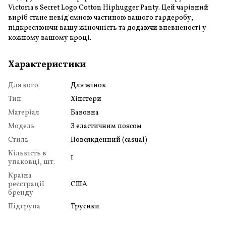
Victoria's Secret Logo Cotton Hiphugger Panty. Цей чарівний
виріб стане невід'ємною частиною вашого гардеробу,
підкреслюючи вашу жіночність та додаючи впевненості у
кожному вашому кроці.
Характеристики
Для кого
Для жінок
Тип
Хіпстери
Матеріал
Бавовна
Модель
З еластичним поясом
Стиль
Повсякденний (casual)
Кількість в
1
упаковці, шт.
Країна
реєстрації
США
бренду
Підгрупа
Трусики