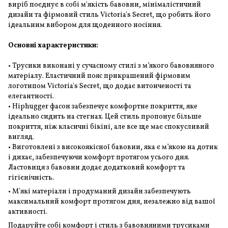
виріб поєднує в собі м'якість бавовни, мінімалістичний
дизайн та фірмовий стиль Victoria's Secret, що робить його
ідеальним вибором для щоденного носіння.
Основні характеристики:
• Трусики виконані у сучасному стилі з м’якого бавовняного
матеріалу. Еластичний пояс прикрашений фірмовим
логотипом Victoria's Secret, що додає витонченості та
елегантності.
• Hiphugger фасон забезпечує комфортне покриття, яке
ідеально сидить на стегнах. Цей стиль пропонує більше
покриття, ніж класичні бікіні, але все ще має спокусливий
вигляд.
• Виготовлені з високоякісної бавовни, яка є м’якою на дотик
і дихає, забезпечуючи комфорт протягом усього дня.
Ластовиця з бавовни додає додатковий комфорт та
гігієнічність.
• М'які матеріали і продуманий дизайн забезпечують
максимальний комфорт протягом дня, незалежно від вашої
активності.
Подаруйте собі комфорт і стиль з бавовняними трусиками