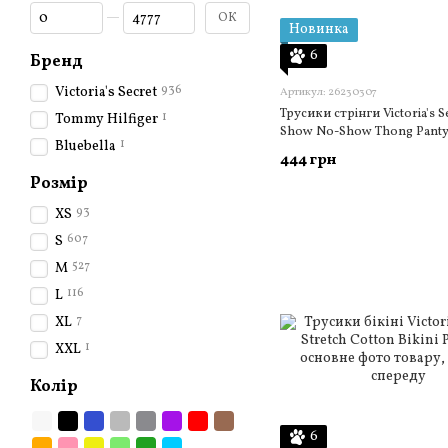
Від Ціна, грн
До Ціна, грн
ОК
Новинка
6
Бренд
936
Victoria's Secret
Артикул: 26230307
Трусики стрінги Victoria's S
1
Tommy Hilfiger
Show No-Show Thong Pant
1
Bluebella
444 грн
Розмір
93
XS
607
S
527
M
116
L
7
XL
1
XXL
Колір
6