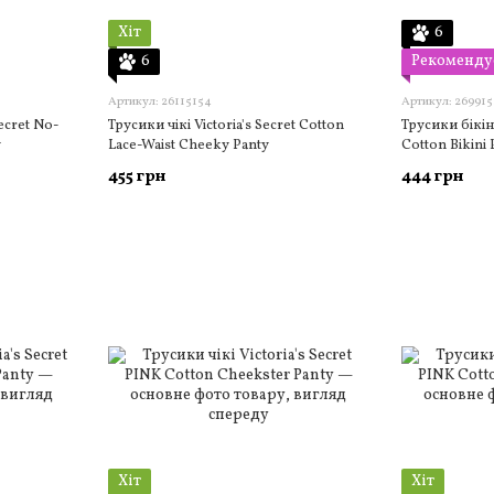
Хіт
6
6
Рекоменду
Артикул: 26115154
Артикул: 26991
ecret No-
Трусики чікі Victoria's Secret Cotton
Трусики бікіні
y
Lace-Waist Cheeky Panty
Cotton Bikini 
455 грн
444 грн
Хіт
Хіт