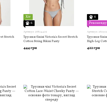
Хіт
6
6
Рекоменду
Артикул: 26824429
Артикул: 26235
ret Stretch
Трусики бікіні Victoria's Secret Stretch
Трусики бікіні
Cotton String Bikini Panty
High-Leg Cott
444 грн
422 грн