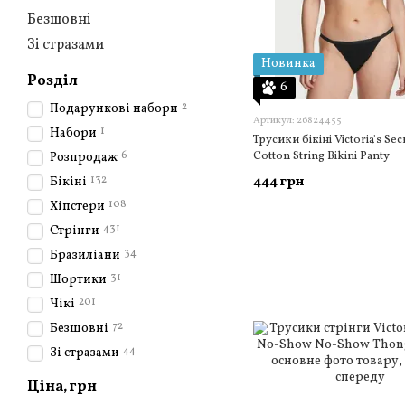
Безшовні
Зі стразами
Новинка
Розділ
6
2
Подарункові набори
Артикул: 26824455
1
Набори
Трусики бікіні Victoria's Sec
6
Cotton String Bikini Panty
Розпродаж
132
444 грн
Бікіні
108
Хіпстери
431
Стрінги
34
Бразиліани
31
Шортики
201
Чікі
72
Безшовні
44
Зі стразами
Ціна, грн