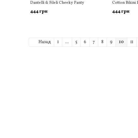
Dantelli & Fileli Cheeky Panty
Cotton Bikini 
444 грн
444 грн
Назад
1
...
5
6
7
8
9
10
11