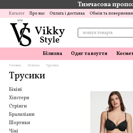
Тимчасова пропоз
Перейти до основного контенту
Каталог
Про нас
Оплата і доставка
Обмін та повернення
Відгуки про магазин
Блог
Білизна
Одяг та взуття
Косме
Головна
Білизна
Трусики
Трусики
Бікіні
Хіпстери
Стрінги
Бразиліани
Шортики
Чікі