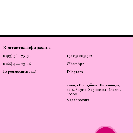
Контактна інформація
(093) 368-73-38
+380508151512
(066) 422-23-46
WhatsApp
Передзвонити вам?
Telegram
вулиця Гвардійців-Широнінців,
23, м.Харків, Харківська область,
61000
Мапа проїзду