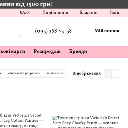
ння від 1500 грн!
Порівняння
Бажання
Вхід
UA
RU
(093) 368-73-38
Мій кошик
кові карти
Розпродаж
Бренди
Відображення:
е
спочатку дорожчі
за назвою