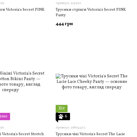
295
Артикул: 374922
ги Victoria's Secret PINK
Трусики стрінги Victoria's Secret PINK
Panty
444 грн
Хіт
ємо
6
956
Артикул: 26894412
 Victoria's Secret Stretch
Трусики чікі Victoria's Secret The Lacie