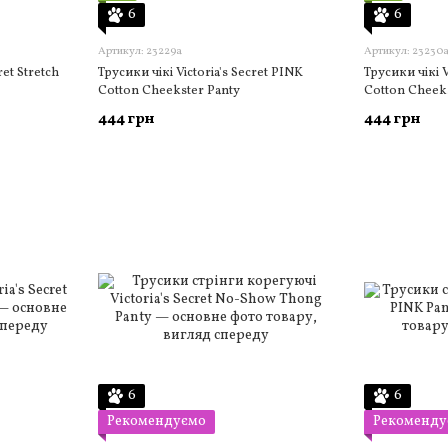
6
6
Артикул: 23229а
Артикул: 23230
ret Stretch
Трусики чікі Victoria's Secret PINK
Трусики чікі V
Cotton Cheekster Panty
Cotton Cheeks
444 грн
444 грн
6
6
Рекомендуємо
Рекоменду