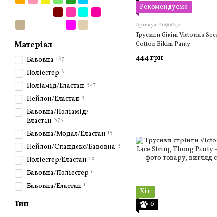
Рекомендуємо
Артикул: 26900777
Трусики бікіні Victoria's Sec
Матеріал
Cotton Bikini Panty
444 грн
167
Бавовна
8
Поліестер
347
Поліамід/Еластан
3
Нейлон/Еластан
Бавовна/Поліамід/
373
Еластан
15
Бавовна/Модал/Еластан
3
Нейлон/Спандекс/Бавовна
10
Поліестер/Еластан
6
Бавовна/Поліестер
1
Бавовна/Еластан
Хіт
Тип
6