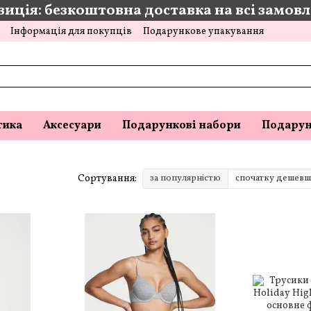
иція: безкоштовна доставка на всі замовле
Інформація для покупців
Подарункове упакування
тика
Аксесуари
Подарункові набори
Подарун
Сортування:
за популярністю
спочатку дешевш