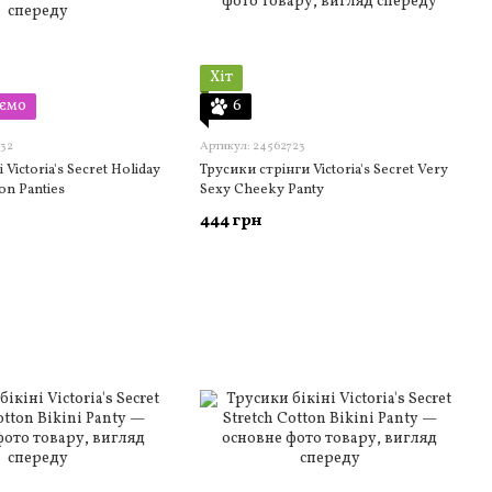
Хіт
ємо
6
532
Артикул: 24562723
 Victoria's Secret Holiday
Трусики стрінги Victoria's Secret Very
on Panties
Sexy Cheeky Panty
444 грн