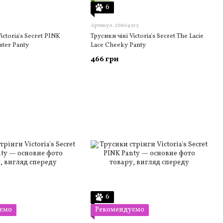
6
а
Артикул: 26604915
ictoria's Secret PINK
Трусики чікі Victoria's Secret The Lacie
ter Panty
Lace Cheeky Panty
466 грн
6
ємо
Рекомендуємо