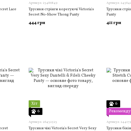
Артикул: 23486849
Артикул: 24564
t Lace
Трусики стрінги корегуючі Victoria's
Трусики стрін
Secret No-Show Thong Panty
Panty
444 грн
411 грн
Хіт
6
6
Рекоменду
Артикул: 26432523
Артикул: 24417
ecret
Трусики чікі Victoria's Secret Very Sexy
Трусики бікіні