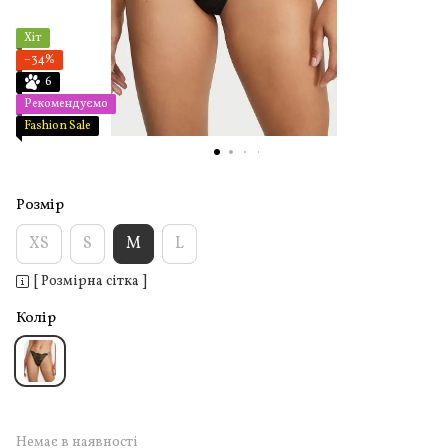
Хіт
−34%
6
Рекомендуємо
Fashion Sale
Розмір
XS
S
M
L
[ Розмірна сітка ]
Колір
Немає в наявності