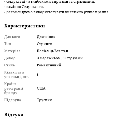
• сексуальні - з глибокими вирізами та стразиками;
• каміння Сваровськи.
• рекомендуємо використовувати виключно ручне прання
Характеристики
Для кого
Для жінок
Тип
Стринги
Матеріал
Поліамід/Еластан
Декор
З мереживом, Зі стразами
Стиль
Романтичний
Кількість в
1
упаковці, шт.
Країна
реєстрації
США
бренду
Підгрупа
Трусики
Відгуки