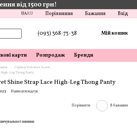
ння від 1500 грн!
Порівняння
Бажання
Вхід
UA
RU
(093) 368-73-38
Мій кошик
кові карти
Розпродаж
Бренди
рінги
Стрінги Victoria's Secret
ce High-Leg Thong Panty
ret Shine Strap Lace High-Leg Thong Panty
0023
Написати відгук
Порівняти
В бажання
пичувальної знижки