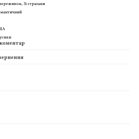
мереживом, Зі стразами
омантичний
ША
усики
 коментар
вернення