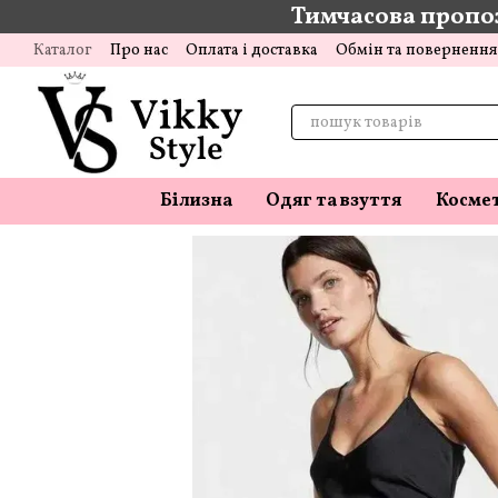
Тимчасова пропоз
Перейти до основного контенту
Каталог
Про нас
Оплата і доставка
Обмін та повернення
Відгуки про магазин
Блог
Білизна
Одяг та взуття
Косме