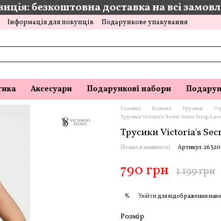
иція: безкоштовна доставка на всі замовле
Інформація для покупців
Подарункове упакування
тика
Аксесуари
Подарункові набори
Подарун
Головна
Білизна
Трусики
Ст
Трусики Victoria's Secret Shine Strap La
Трусики Victoria's Sec
Немає в наявності
Артикул: 2632
790 грн
1 199 грн
Увійти
для відображення нако
%
Розмір