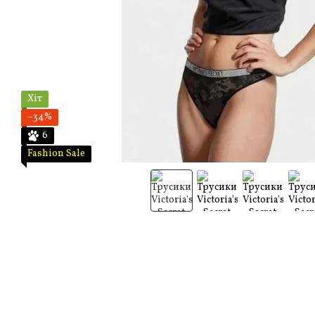
Хіт
−34%
6
Fashion Sale