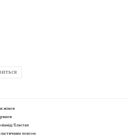
виться
я жінок
тринги
ліамід/Еластан
еластичним поясом