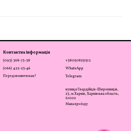
Контактна інформація
(093) 368-73-38
+380508151512
(066) 422-23-46
WhatsApp
Передзвонити вам?
Telegram
вулиця Гвардійців-Широнінців,
23, м.Харків, Харківська область,
61000
Мапа проїзду