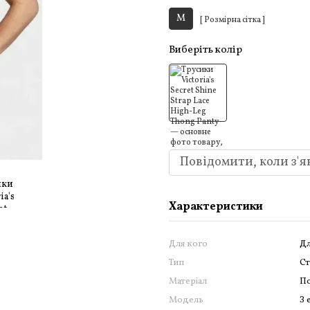
M
[ Розмірна сітка ]
Виберіть колір
Повідомити, коли з'я
Характеристики
Для кого
Дл
Тип
С
Матеріал
По
Модель
З 