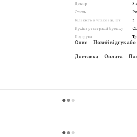
Декор
З 
Стиль
Р
Кількість в упаковці, шт.
1
Країна реєстрації бренду
С
Підгрупа
Тр
Опис
Новий відгук або
Доставка
Оплата
По