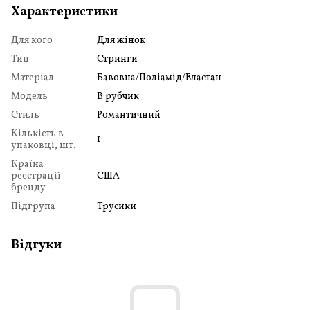
Характеристики
Для кого
Для жінок
Тип
Стринги
Матеріал
Бавовна/Поліамід/Еластан
Модель
В рубчик
Стиль
Романтичний
Кількість в
1
упаковці, шт.
Країна
реєстрації
США
бренду
Підгрупа
Трусики
Відгуки