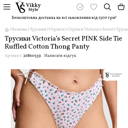
Безкоштовна доставка на всі замовлення від 1500 грн!
Білизна
Трусики
Стрінги
Стрінги Victoria's Secret
Трусик
Трусики Victoria’s Secret PINK Side Tie
Ruffled Cotton Thong Panty
Артикул:
26860539
Написати відгук