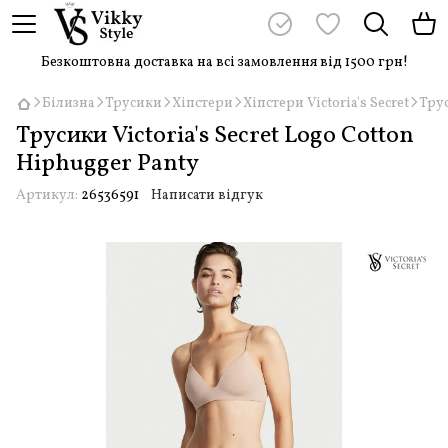
Безкоштовна доставка на всі замовлення від 1500 грн!
Білизна
Трусики
Хіпстери
Хіпстери Victoria's Secret
Трус
Трусики Victoria's Secret Logo Cotton
Hiphugger Panty
Артикул:
26536591
Написати відгук