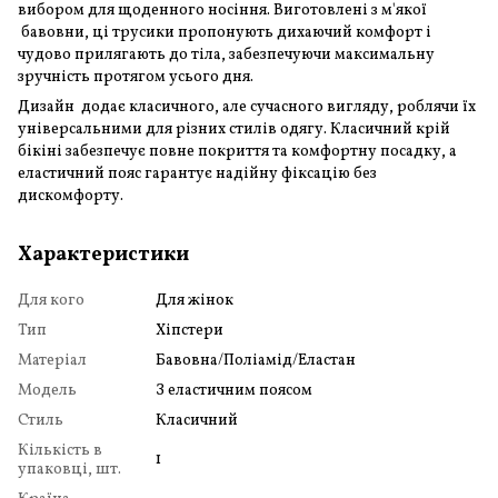
вибором для щоденного носіння. Виготовлені з м'якої
бавовни, ці трусики пропонують дихаючий комфорт і
чудово прилягають до тіла, забезпечуючи максимальну
зручність протягом усього дня.
Дизайн додає класичного, але сучасного вигляду, роблячи їх
універсальними для різних стилів одягу. Класичний крій
бікіні забезпечує повне покриття та комфортну посадку, а
еластичний пояс гарантує надійну фіксацію без
дискомфорту.
Характеристики
Для кого
Для жінок
Тип
Хіпстери
Матеріал
Бавовна/Поліамід/Еластан
Модель
З еластичним поясом
Стиль
Класичний
Кількість в
1
упаковці, шт.