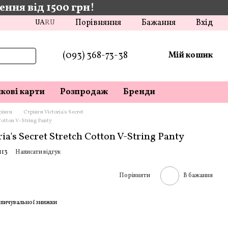
ння від 1500 грн!
Порівняння
Бажання
Вхід
UA
RU
(093) 368-73-38
Мій кошик
кові карти
Розпродаж
Бренди
рінги
Стрінги Victoria's Secret
Cotton V-String Panty
ia's Secret Stretch Cotton V-String Panty
113
Написати відгук
Порівняти
В бажання
пичувальної знижки