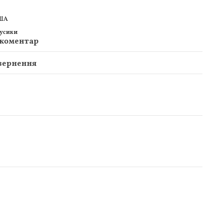
ША
усики
 коментар
вернення