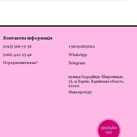
Контактна інформація
(093) 368-73-38
+380508151512
(066) 422-23-46
WhatsApp
Передзвонити вам?
Telegram
вулиця Гвардійців-Широнінців,
23, м.Харків, Харківська область,
61000
Мапа проїзду
ОНЛАЙН
ЧАТ