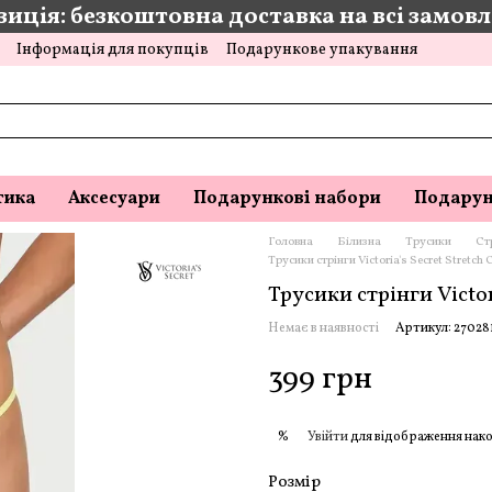
иція: безкоштовна доставка на всі замовле
Інформація для покупців
Подарункове упакування
тика
Аксесуари
Подарункові набори
Подарун
Головна
Білизна
Трусики
Ст
Трусики стрінги Victoria's Secret Stretch 
Трусики стрінги Victor
Немає в наявності
Артикул: 27028
399 грн
Увійти
для відображення нако
%
Розмір