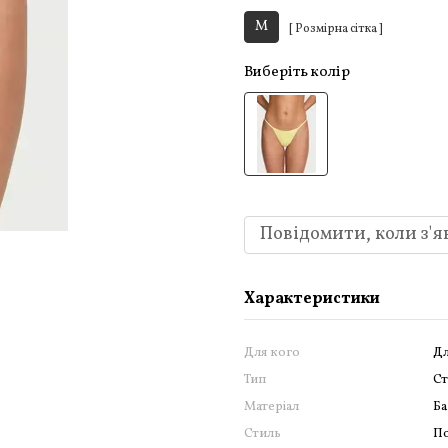
M
[ Розмірна сітка ]
Виберіть колір
Повідомити, коли з'я
Характеристики
Для кого
Дл
Тип
С
Матеріал
Ба
Стиль
По