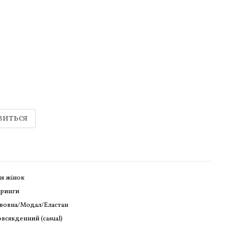
виться
я жінок
тринги
вовна/Модал/Еластан
всякденний (casual)