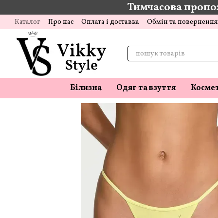
Тимчасова пропоз
Перейти до основного контенту
Каталог
Про нас
Оплата і доставка
Обмін та повернення
Відгуки про магазин
Блог
Білизна
Одяг та взуття
Косме