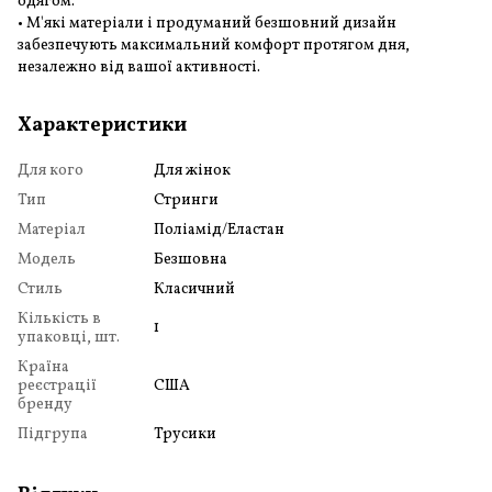
одягом.
• М'які матеріали і продуманий безшовний дизайн
забезпечують максимальний комфорт протягом дня,
незалежно від вашої активності.
Характеристики
Для кого
Для жінок
Тип
Стринги
Матеріал
Поліамід/Еластан
Модель
Безшовна
Стиль
Класичний
Кількість в
1
упаковці, шт.
Країна
реєстрації
США
бренду
Підгрупа
Трусики