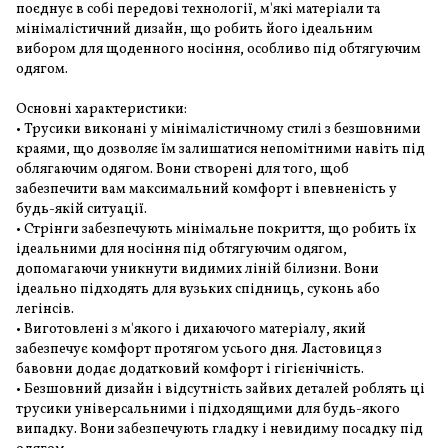
поєднує в собі передові технології, м'які матеріали та
мінімалістичний дизайн, що робить його ідеальним
вибором для щоденного носіння, особливо під обтягуючим
одягом.
Основні характеристики:
• Трусики виконані у мінімалістичному стилі з безшовними
краями, що дозволяє їм залишатися непомітними навіть під
облягаючим одягом. Вони створені для того, щоб
забезпечити вам максимальний комфорт і впевненість у
будь-якій ситуації.
• Стрінги забезпечують мінімальне покриття, що робить їх
ідеальними для носіння під обтягуючим одягом,
допомагаючи уникнути видимих ліній білизни. Вони
ідеально підходять для вузьких спідниць, суконь або
легінсів.
• Виготовлені з м'якого і дихаючого матеріалу, який
забезпечує комфорт протягом усього дня. Ластовиця з
бавовни додає додатковий комфорт і гігієнічність.
• Безшовний дизайн і відсутність зайвих деталей роблять ці
трусики універсальними і підходящими для будь-якого
випадку. Вони забезпечують гладку і невидиму посадку під