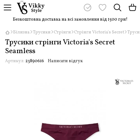
Безкоштовна доставка на всі замовлення від 1500 грн!
Білизна
Трусики
Стрінги
Стрінги Victoria's Secret
Трусик
Трусики стрінги Victoria's Secret
Seamless
Артикул:
23890616
Написати відгук