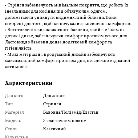
• Стрінги забезпечують мінімальне покриття, що робить їх
ідеальними для носіння під обтягуючим одягом,
допомагаючи уникнути видимих ліній білизни. Вони
створені для того, щоб ви почувалися впевнено і комфортно.
• Виготовлені з високоякісного бавовни, який є м’яким на
дотик і дихає, забезпечуючи комфорт протягом усього дня.
Ластовиця з бавовни додає додатковий комфорт та
гігієнічність.
• М'які матеріали і продуманий дизайн забезпечують
максимальний комфорт протягом дня, незалежно від вашої
активності.
Характеристики
Для кого
Для жінок
Тип
Стринги
Матеріал
Бавовна/Поліамід/Еластан
Модель
З еластичним поясом
Стиль
Класичний
Кількість в