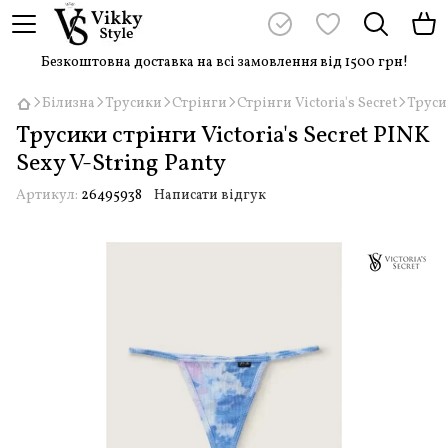
Безкоштовна доставка на всі замовлення від 1500 грн!
Білизна
Трусики
Стрінги
Стрінги Victoria's Secret
Трусик
Трусики стрінги Victoria's Secret PINK
Sexy V-String Panty
Артикул:
26495938
Написати відгук