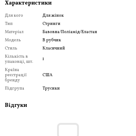
Характеристики
Для кого
Для жінок
Тип
Стринги
Матеріал
Бавовна/Поліамід/Еластан
Модель
В рубчик
Стиль
Класичний
Кількість в
1
упаковці, шт.
Країна
реєстрації
США
бренду
Підгрупа
Трусики
Відгуки