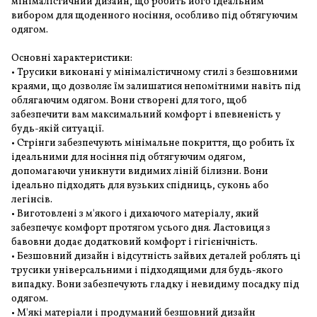
мінімалістичний дизайн, що робить його ідеальним
вибором для щоденного носіння, особливо під обтягуючим
одягом.
Основні характеристики:
• Трусики виконані у мінімалістичному стилі з безшовними
краями, що дозволяє їм залишатися непомітними навіть під
облягаючим одягом. Вони створені для того, щоб
забезпечити вам максимальний комфорт і впевненість у
будь-якій ситуації.
• Стрінги забезпечують мінімальне покриття, що робить їх
ідеальними для носіння під обтягуючим одягом,
допомагаючи уникнути видимих ліній білизни. Вони
ідеально підходять для вузьких спідниць, суконь або
легінсів.
• Виготовлені з м'якого і дихаючого матеріалу, який
забезпечує комфорт протягом усього дня. Ластовиця з
бавовни додає додатковий комфорт і гігієнічність.
• Безшовний дизайн і відсутність зайвих деталей роблять ці
трусики універсальними і підходящими для будь-якого
випадку. Вони забезпечують гладку і невидиму посадку під
одягом.
• М'які матеріали і продуманий безшовний дизайн