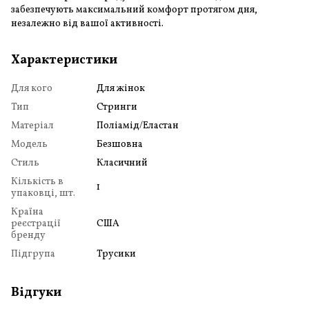
забезпечують максимальний комфорт протягом дня,
незалежно від вашої активності.
Характеристики
Для кого
Для жінок
Тип
Стринги
Матеріал
Поліамід/Еластан
Модель
Безшовна
Стиль
Класичний
Кількість в
1
упаковці, шт.
Країна
реєстрації
США
бренду
Підгрупа
Трусики
Відгуки