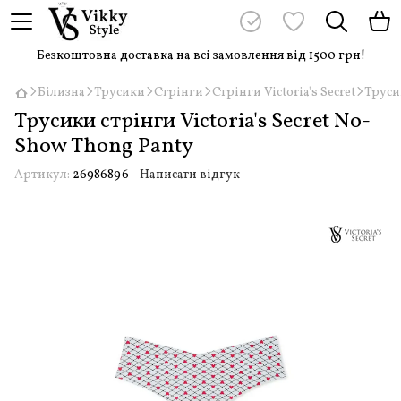
Безкоштовна доставка на всі замовлення від 1500 грн!
Білизна
Трусики
Стрінги
Стрінги Victoria's Secret
Труси
Трусики стрінги Victoria's Secret No-
Show Thong Panty
Артикул:
26986896
Написати відгук