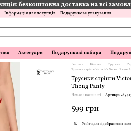
иція: безкоштовна доставка на всі замовле
Інформація для покупців
Подарункове упакування
тика
Аксесуари
Подарункові набори
Подарун
Головна
Білизна
Трусики
Ст
Трусики стрінги Victoria's Secret Dream 
Трусики стрінги Victo
Thong Panty
Немає в наявності
Артикул: 26941
599 грн
Увійти
для відображення нако
%