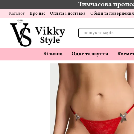
Тимчасова пропоз
Перейти до основного контенту
Каталог
Про нас
Оплата і доставка
Обмін та повернення
Відгуки про магазин
Блог
Білизна
Одяг та взуття
Косме