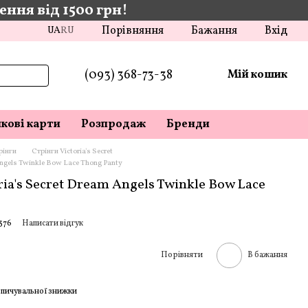
ння від 1500 грн!
Порівняння
Бажання
Вхід
UA
RU
(093) 368-73-38
Мій кошик
кові карти
Розпродаж
Бренди
рінги
Стрінги Victoria's Secret
Angels Twinkle Bow Lace Thong Panty
ria's Secret Dream Angels Twinkle Bow Lace
376
Написати відгук
Порівняти
В бажання
пичувальної знижки