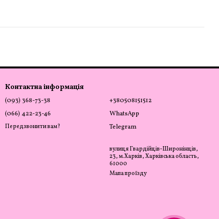
Контактна інформація
(093) 368-73-38
+380508151512
(066) 422-23-46
WhatsApp
Передзвонити вам?
Telegram
вулиця Гвардійців-Широнінців,
23, м.Харків, Харківська область,
61000
Мапа проїзду