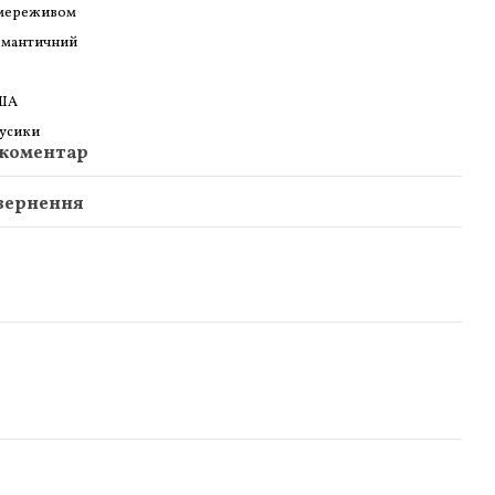
 мереживом
омантичний
ША
усики
 коментар
вернення