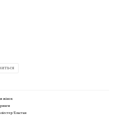
виться
я жінок
тринги
ліестер/Еластан