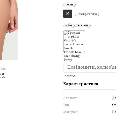
Розмір
M
[ Розмірна сітка ]
Виберіть колір
Повідомити, коли з'я
Характеристики
Для кого
Дл
Тип
С
Матеріал
По