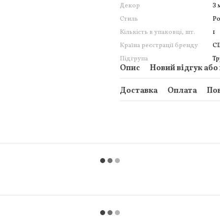
Декор
З
Стиль
Р
Кількість в упаковці, шт.
1
Країна реєстрації бренду
С
Підгрупа
Тр
Опис
Новий відгук або
Доставка
Оплата
По