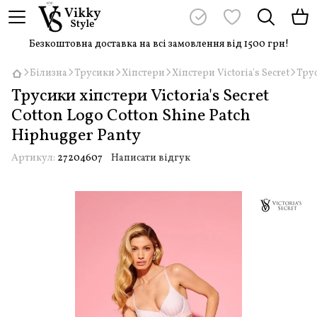
Безкоштовна доставка на всі замовлення від 1500 грн!
Білизна
Трусики
Хіпстери
Хіпстери Victoria's Secret
Трус
Трусики хіпстери Victoria's Secret
Cotton Logo Cotton Shine Patch
Hiphugger Panty
Артикул:
27204607
Написати відгук