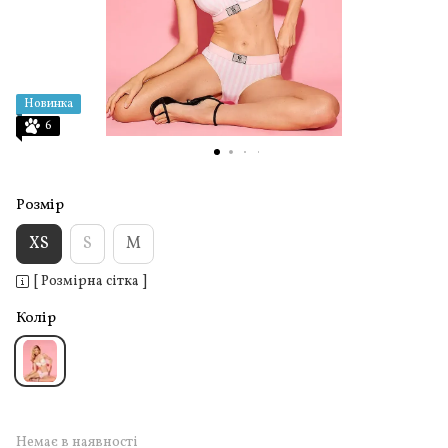
Новинка
6
Розмір
XS
S
M
[ Розмірна сітка ]
Колір
Немає в наявності