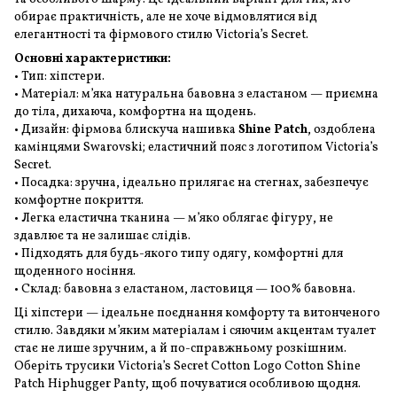
обирає практичність, але не хоче відмовлятися від
елегантності та фірмового стилю Victoria’s Secret.
Основні характеристики:
• Тип: хіпстери.
• Матеріал: м’яка натуральна бавовна з еластаном — приємна
до тіла, дихаюча, комфортна на щодень.
• Дизайн: фірмова блискуча нашивка
Shine Patch
, оздоблена
камінцями Swarovski; еластичний пояс з логотипом Victoria’s
Secret.
• Посадка: зручна, ідеально прилягає на стегнах, забезпечує
комфортне покриття.
• Легка еластична тканина — м’яко облягає фігуру, не
здавлює та не залишає слідів.
• Підходять для будь-якого типу одягу, комфортні для
щоденного носіння.
• Склад: бавовна з еластаном, ластовиця — 100% бавовна.
Ці хіпстери — ідеальне поєднання комфорту та витонченого
стилю. Завдяки м’яким матеріалам і сяючим акцентам туалет
стає не лише зручним, а й по-справжньому розкішним.
Оберіть трусики Victoria’s Secret Cotton Logo Cotton Shine
Patch Hiphugger Panty, щоб почуватися особливою щодня.