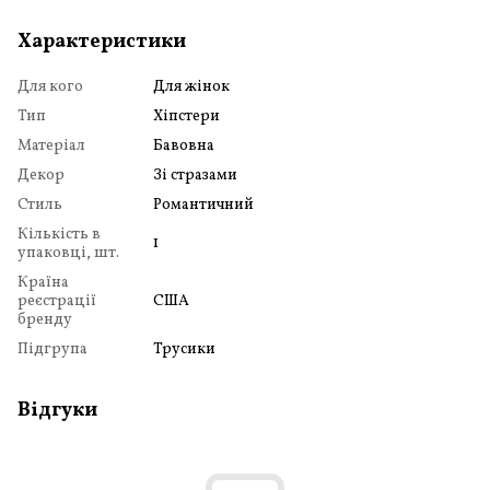
Характеристики
Для кого
Для жінок
Тип
Хіпстери
Матеріал
Бавовна
Декор
Зі стразами
Стиль
Романтичний
Кількість в
1
упаковці, шт.
Країна
реєстрації
США
бренду
Підгрупа
Трусики
Відгуки