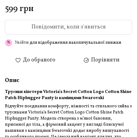
599 грн
Повідомити, коли з'явиться
Увійти
для відображення накопичувальної знижки
%
До обраного
Порівняти
Опис
Трусики хіпстери Victoria's Secret Cotton Logo Cotton Shine
Patch Hiphugger Panty із камінцями Swarovski
Відчуйте поєднання комфорту, ніжності та стильного сяйва з
трусиками Victoria’s Secret Cotton Logo Cotton Shine Patch
Hiphugger Panty. Модель створена з м’якої бавовни,
приємної до тіла, а фірмовий акцент у вигляді блискучої
нашивки з камінцями Swarovski додає виробу вишуканості
та особливого шарму. Це ідеальний варіант для тих, хто