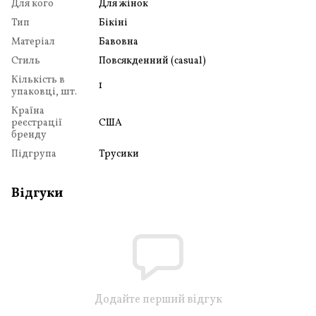
Для кого
Для жінок
Тип
Бікіні
Матеріал
Бавовна
Стиль
Повсякденний (casual)
Кількість в
1
упаковці, шт.
Країна
реєстрації
США
бренду
Підгрупа
Трусики
Відгуки
Додайте перший відгук