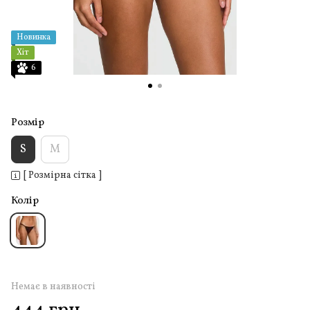
Новинка
Хіт
6
Розмір
S
M
[ Розмірна сітка ]
Колір
Немає в наявності