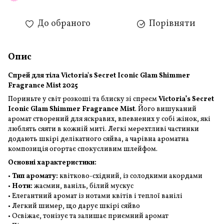
До обраного
Порівняти
Опис
Спрей для тіла Victoria's Secret Iconic Glam Shimmer
Fragrance Mist 2025
Пориньте у світ розкоші та блиску зі спреєм
Victoria’s Secret
Iconic Glam Shimmer Fragrance Mist
. Його вишуканий
аромат створений для яскравих, впевнених у собі жінок, які
люблять сяяти в кожній миті. Легкі мерехтливі частинки
додають шкірі делікатного сяйва, а чарівна ароматна
композиція огортає спокусливим шлейфом.
Основні характеристики:
•
Тип аромату:
квітково-східний, із солодкими акордами
•
Ноти:
жасмин, ваніль, білий мускус
• Елегантний аромат із нотами квітів і теплої ванілі
• Легкий шимер, що дарує шкірі сяйво
• Освіжає, тонізує та залишає приємний аромат