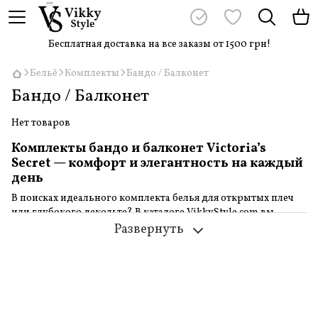
Бесплатная доставка на все заказы от 1500 грн!
Бельё
Комплекты
Бандо / Балконет
Бандо / Балконет
Нет товаров
Комплекты бандо и балконет Victoria’s
Secret — комфорт и элегантность на каждый
день
В поисках идеального комплекта белья для открытых плеч
или глубокого декольте? В каталоге VikkyStyle.com вы
найдёте стильные и удобные комплекты бандо и балконет от
Развернуть
Victoria’s Secret, которые сочетают эстетику, удобство и
современный дизайн.
Почему стоит купить комплект бандо Victoria’s
Secret?
Комплекты бандо
— это бельё без бретелей, которое