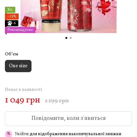
Хіт
−13%
6
Рекомендуємо
Обʼєм
One size
Немає в наявності
1 049 грн
1 199 грн
Повідомити, коли з'явиться
Увійти
для відображення накопичувальної знижки
%