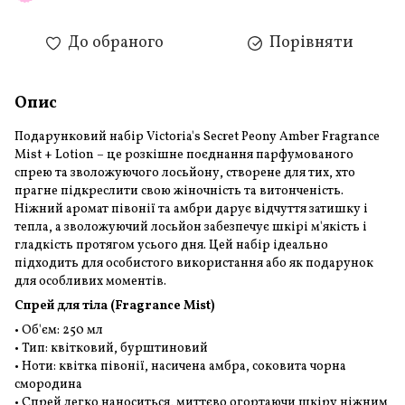
До обраного
Порівняти
Опис
Подарунковий набір Victoria's Secret Peony Amber Fragrance
Mist + Lotion – це розкішне поєднання парфумованого
спрею та зволожуючого лосьйону, створене для тих, хто
прагне підкреслити свою жіночність та витонченість.
Ніжний аромат півонії та амбри дарує відчуття затишку і
тепла, а зволожуючий лосьйон забезпечує шкірі м'якість і
гладкість протягом усього дня. Цей набір ідеально
підходить для особистого використання або як подарунок
для особливих моментів.
Спрей для тіла (Fragrance Mist)
• Об'єм: 250 мл
• Тип: квітковий, бурштиновий
• Ноти: квітка півонії, насичена амбра, соковита чорна
смородина
• Спрей легко наноситься, миттєво огортаючи шкіру ніжним