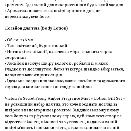
ароматом. Ідеальний для використання в будь-який час дня
• Аромат залишається на шкірі протягом дня, не
перевантажуючи його.
Лосьйон для тіла (Body Lotion)
• Об'єм: 236 мл
• Тип: квітковий, бурштиновий
• Ноти: квітка півонії, насичена амбра, соковита чорна
смородина
• Лосьйон насичує шкіру вологою, роблячи її м'якою,
гладкою та доглянутою. Легка текстура швидко вбирається,
не залишаючи жирних слідів
• Ідеальне поєднання зволожуючого лосьйону та ароматного
спрею для комплексного догляду за шкірою
Victoria's Secret Peony Amber Fragrance Mist + Lotion Gift Set –
це розкішний набір для тих, хто хоче поєднати догляд за
шкірою з неповторним ароматом. Завдяки зволожуючому
лосьйону та парфумованому спрею, цей комплект створює
відчуття свіжості, ніжності та чуттєвості, надаючи вашій
шкірі м'якість і шовковистість, а також залишаючи на ній