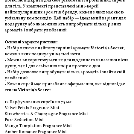
дозволяє відкрити для себе різноманіття розкішних спреїв
для тіла. У комплекті представлені міні-версії
найпопулярніших ароматів бренду, кожен з яких має свою
унікальну композицію. Цей набір — ідеальний варіант для
подарунку або як можливість випробувати кілька різних
ароматів і вибрати улюблений.
Основні характеристики:
• Набір включає найпопулярніші аромати
Victoria's Secret
,
кожен з яких поєднує унікальні ноти
• Можна використовувати як для щоденного нанесення після
душу, так і для освіження шкіри протягом дня
• Набір дозволяє випробувати кілька ароматів і знайти свій
улюблений
• Кожен спрей має привабливе оформлення, яке відповідає
стилю
Victoria's Secret
12 Парфумованих спреїв по 75 мл:
Velvet Petals Fragrance Mist
Strawberries & Champagne Fragrance Mist
Pure Seduction Mist
Mango Temptation Fragrance Mist
Amber Romance Fragrance Mist