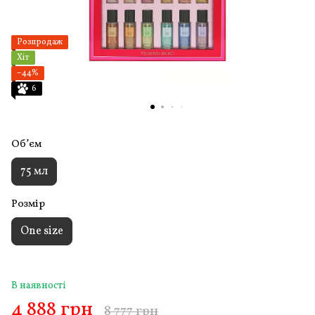
Розпродаж
Хіт
−44%
6
Обʼєм
75 мл
Розмір
One size
В наявності
4 888 грн
8 777 грн