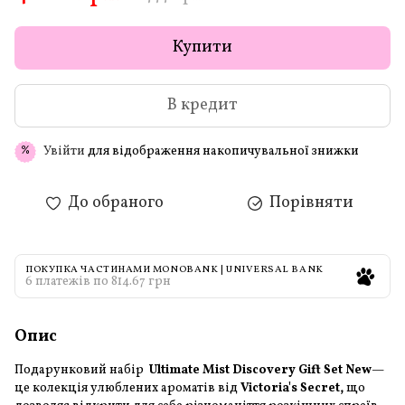
Купити
В кредит
Увійти
для відображення накопичувальної знижки
%
До обраного
Порівняти
ПОКУПКА ЧАСТИНАМИ MONOBANK | UNIVERSAL BANK
6 платежів по 814.67 грн
Опис
Подарунковий набір
Ultimate Mist Discovery Gift Set New
—
це колекція улюблених ароматів від
Victoria's Secret,
що