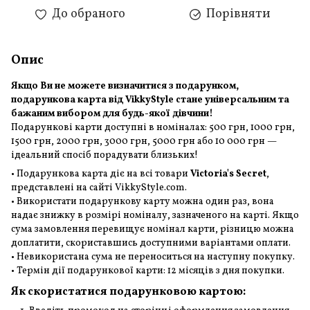
До обраного
Порівняти
Опис
Якщо Ви не можете визначитися з подарунком,
подарункова карта від VikkyStyle стане універсальним та
бажаним вибором для будь-якої дівчини!
Подарункові карти доступні в номіналах: 500 грн, 1000 грн,
1500 грн, 2000 грн, 3000 грн, 5000 грн або 10 000 грн —
ідеальний спосіб порадувати близьких!
• Подарункова карта діє на всі товари
Victoria's Secret
,
представлені на сайті VikkyStyle.com.
• Використати подарункову карту можна один раз, вона
надає знижку в розмірі номіналу, зазначеного на карті. Якщо
сума замовлення перевищує номінал карти, різницю можна
доплатити, скориставшись доступними варіантами оплати.
• Невикористана сума не переноситься на наступну покупку.
• Термін дії подарункової карти: 12 місяців з дня покупки.
Як скористатися подарунковою картою: