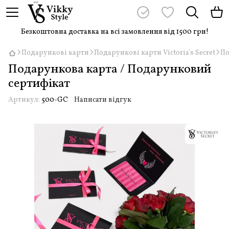
Безкоштовна доставка на всі замовлення від 1500 грн!
Подарункові карти
Подарункові карти Victoria's Secret
По
Подарункова карта / Подарунковий
сертифікат
Артикул:
500-GC
Написати відгук