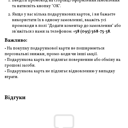
Введіть промокод на сторінці оформлення замовлення
та натисніть кнопку "OK".
Якщо у вас кілька подарункових карток, і ви бажаєте
використати їх в одному замовленні, вкажіть усі
промокоди в полі "Додати коментар до замовлення" або
зв'яжіться з нами за телефоном:
+38 (093) 368-73-38
.
Важливо:
• На покупку подарункової карти не поширюються
персональні знижки, промо-коди чи інші акції.
• Подарункова карта не підлягає поверненню або обміну на
грошові засоби.
• Подарункова карта не підлягає відновленню у випадку
втрати.
Відгуки