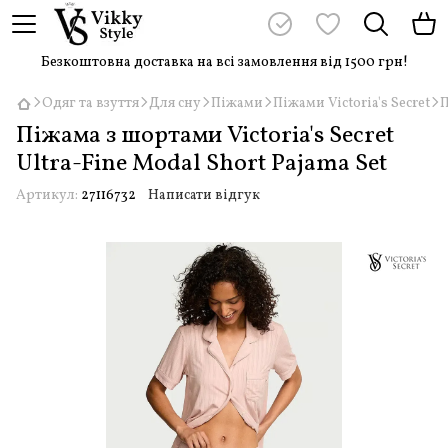
Безкоштовна доставка на всі замовлення від 1500 грн!
Одяг та взуття
Для сну
Піжами
Піжами Victoria's Secret
П
Піжама з шортами Victoria's Secret
Ultra-Fine Modal Short Pajama Set
Артикул:
27116732
Написати відгук