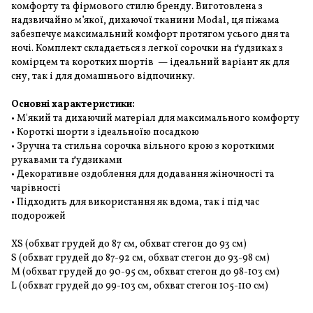
комфорту та фірмового стилю бренду. Виготовлена з
надзвичайно м’якої, дихаючої тканини Modal, ця піжама
забезпечує максимальний комфорт протягом усього дня та
ночі. Комплект складається з легкої сорочки на ґудзиках з
комірцем та коротких шортів — ідеальний варіант як для
сну, так і для домашнього відпочинку.
Основні характеристики:
• М'який та дихаючий матеріал для максимального комфорту
• Короткі шорти з ідеальноїю посадкою
• Зручна та стильна сорочка вільного крою з короткими
рукавами та ґудзиками
• Декоративне оздоблення для додавання жіночності та
чарівності
• Підходить для використання як вдома, так і під час
подорожей
XS (обхват грудей до 87 см, обхват стегон до 93 см)
S (обхват грудей до 87-92 см, обхват стегон до 93-98 см)
M (обхват грудей до 90-95 см, обхват стегон до 98-103 см)
L (обхват грудей до 99-103 см, обхват стегон 105-110 см)