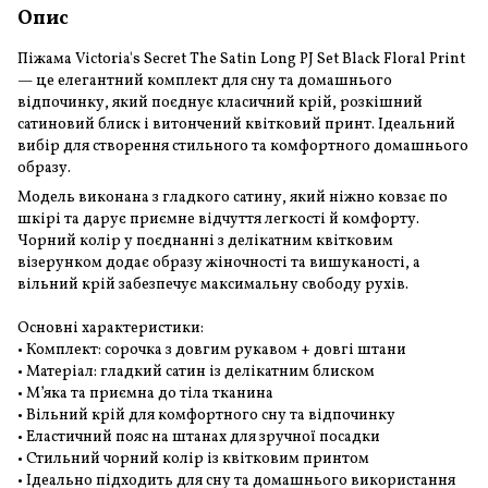
Опис
Піжама Victoria's Secret The Satin Long PJ Set Black Floral Print
— це елегантний комплект для сну та домашнього
відпочинку, який поєднує класичний крій, розкішний
сатиновий блиск і витончений квітковий принт. Ідеальний
вибір для створення стильного та комфортного домашнього
образу.
Модель виконана з гладкого сатину, який ніжно ковзає по
шкірі та дарує приємне відчуття легкості й комфорту.
Чорний колір у поєднанні з делікатним квітковим
візерунком додає образу жіночності та вишуканості, а
вільний крій забезпечує максимальну свободу рухів.
Основні характеристики:
• Комплект: сорочка з довгим рукавом + довгі штани
• Матеріал: гладкий сатин із делікатним блиском
• М’яка та приємна до тіла тканина
• Вільний крій для комфортного сну та відпочинку
• Еластичний пояс на штанах для зручної посадки
• Стильний чорний колір із квітковим принтом
• Ідеально підходить для сну та домашнього використання