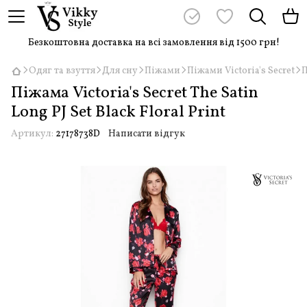
Безкоштовна доставка на всі замовлення від 1500 грн!
Одяг та взуття
Для сну
Піжами
Піжами Victoria's Secret
П
Піжама Victoria's Secret The Satin
Long PJ Set Black Floral Print
Артикул:
27178738D
Написати відгук