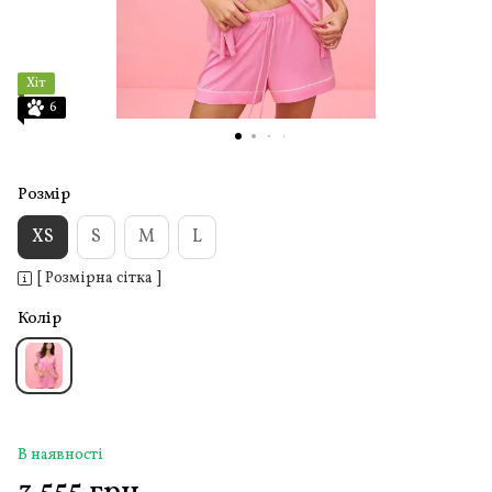
Хіт
6
Розмір
XS
S
M
L
[ Розмірна сітка ]
Колір
В наявності