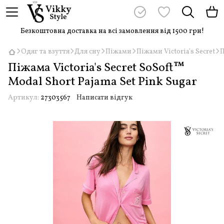
Безкоштовна доставка на всі замовлення від 1500 грн!
Одяг та взуття
Для сну
Піжами
Піжами Victoria's Secret
П
Піжама Victoria's Secret SoSoft™
Modal Short Pajama Set Pink Sugar
Артикул:
27303567
Написати відгук