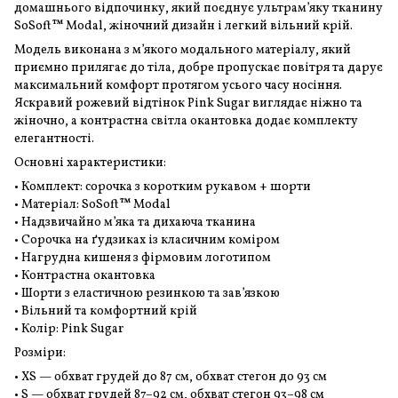
домашнього відпочинку, який поєднує ультрам’яку тканину
SoSoft™ Modal, жіночний дизайн і легкий вільний крій.
Модель виконана з м’якого модального матеріалу, який
приємно прилягає до тіла, добре пропускає повітря та дарує
максимальний комфорт протягом усього часу носіння.
Яскравий рожевий відтінок Pink Sugar виглядає ніжно та
жіночно, а контрастна світла окантовка додає комплекту
елегантності.
Основні характеристики:
• Комплект: сорочка з коротким рукавом + шорти
• Матеріал: SoSoft™ Modal
• Надзвичайно м’яка та дихаюча тканина
• Сорочка на ґудзиках із класичним коміром
• Нагрудна кишеня з фірмовим логотипом
• Контрастна окантовка
• Шорти з еластичною резинкою та зав’язкою
• Вільний та комфортний крій
• Колір: Pink Sugar
Розміри:
• XS — обхват грудей до 87 см, обхват стегон до 93 см
• S — обхват грудей 87–92 см, обхват стегон 93–98 см