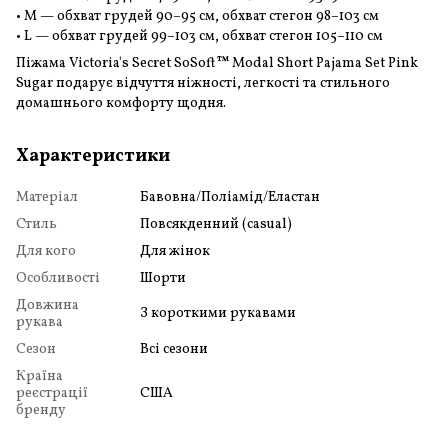
• M — обхват грудей 90–95 см, обхват стегон 98–103 см
• L — обхват грудей 99–103 см, обхват стегон 105–110 см
Піжама Victoria's Secret SoSoft™ Modal Short Pajama Set Pink
Sugar подарує відчуття ніжності, легкості та стильного
домашнього комфорту щодня.
Характеристики
Матеріал
Бавовна/Поліамід/Еластан
Стиль
Повсякденний (casual)
Для кого
Для жінок
Особливості
Шорти
Довжина
З короткими рукавами
рукава
Сезон
Всі сезони
Країна
реєстрації
США
бренду