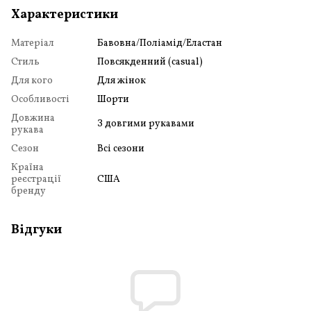
Характеристики
Матеріал
Бавовна/Поліамід/Еластан
Стиль
Повсякденний (casual)
Для кого
Для жінок
Особливості
Шорти
Довжина
З довгими рукавами
рукава
Сезон
Всі сезони
Країна
реєстрації
США
бренду
Відгуки