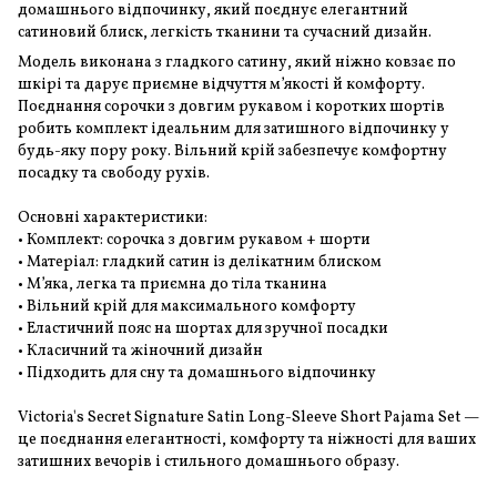
домашнього відпочинку, який поєднує елегантний
сатиновий блиск, легкість тканини та сучасний дизайн.
Модель виконана з гладкого сатину, який ніжно ковзає по
шкірі та дарує приємне відчуття м’якості й комфорту.
Поєднання сорочки з довгим рукавом і коротких шортів
робить комплект ідеальним для затишного відпочинку у
будь-яку пору року. Вільний крій забезпечує комфортну
посадку та свободу рухів.
Основні характеристики:
• Комплект: сорочка з довгим рукавом + шорти
• Матеріал: гладкий сатин із делікатним блиском
• М’яка, легка та приємна до тіла тканина
• Вільний крій для максимального комфорту
• Еластичний пояс на шортах для зручної посадки
• Класичний та жіночний дизайн
• Підходить для сну та домашнього відпочинку
Victoria's Secret Signature Satin Long-Sleeve Short Pajama Set —
це поєднання елегантності, комфорту та ніжності для ваших
затишних вечорів і стильного домашнього образу.