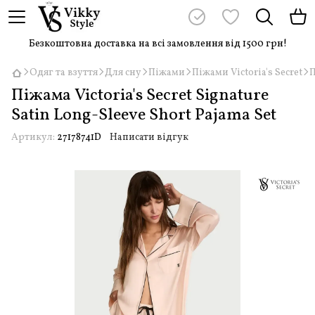
Безкоштовна доставка на всі замовлення від 1500 грн!
Одяг та взуття
Для сну
Піжами
Піжами Victoria's Secret
П
Піжама Victoria's Secret Signature
Satin Long-Sleeve Short Pajama Set
Артикул:
27178741D
Написати відгук