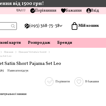
ння від 1500 грн!
Порівняння
Бажання
Вхід
UA
RU
(093) 368-73-38
Мій кошик
кові карти
Розпродаж
Бренди
Піжами
Піжами Victoria's Secret
ma Set Leo
et Satin Short Pajama Set Leo
585
Написати відгук
Порівняти
В бажання
пичувальної знижки