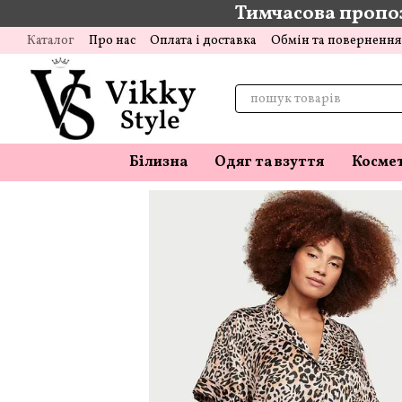
Тимчасова пропоз
Перейти до основного контенту
Каталог
Про нас
Оплата і доставка
Обмін та повернення
Білизна
Одяг та взуття
Косме