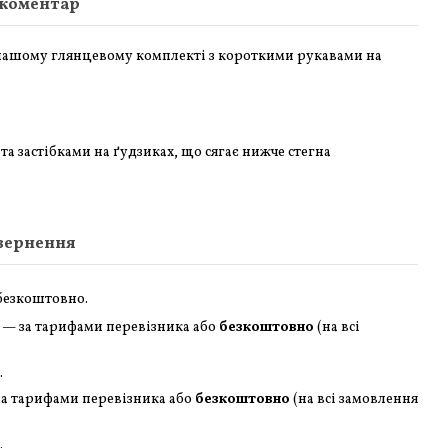
 коментар
 нашому глянцевому комплекті з короткими рукавами на
та застібками на ґудзиках, що сягає нижче стегна
вернення
 безкоштовно.
 — за тарифами перевізника або
безкоштовно
(на всі
.
за тарифами перевізника або
безкоштовно
(на всі замовлення
.