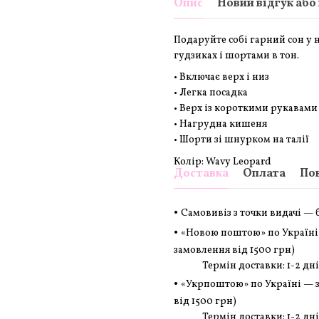
Опис
Новий відгук або
Подаруйте собі гарний сон у
гудзиках і шортами в тон.
• Включає верх і низ
• Легка посадка
• Верх із короткими рукавами 
• Нагрудна кишеня
• Шорти зі шнурком на талії
Колір: Wavy Leopard
Доставка
Оплата
По
•
Самовивіз з точки видачі —
•
«Новою поштою» по Україні
замовлення
від 1500 грн
)
Термін доставки: 1-2 дні
•
«Укрпоштою» по Україні — 
від 1500 грн
)
Термін доставки: 1-2 дні