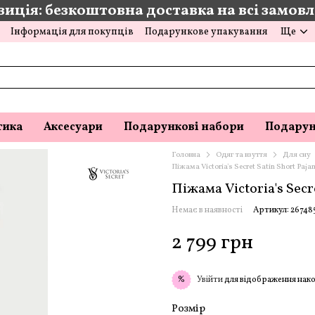
иція: безкоштовна доставка на всі замовле
Інформація для покупців
Подарункове упакування
Ще
тика
Аксесуари
Подарункові набори
Подарун
Головна
Одяг та взуття
Для сну
Піжама Victoria's Secret Satin Short Paja
Піжама Victoria's Secr
Немає в наявності
Артикул: 26748
2 799 грн
Увійти
для відображення нако
%
Розмір