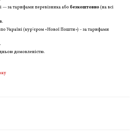
ні — за тарифами перевізника або
безкоштовно
(на всі
в.
по Україні (кур'єром «Нової Пошти») – за тарифами
.
едньою домовленістю.
вку