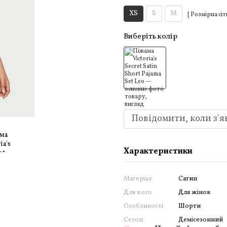
XS
S
M
[ Розмірна сіт
Виберіть колір
Повідомити, коли з'я
Характеристики
Матеріал
Сатин
Для кого
Для жінок
Особливості
Шорти
Сезон
Демісезонний