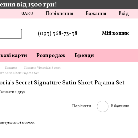
ння від 1500 грн!
Порівняння
Бажання
Вхід
UA
RU
(093) 368-73-38
Мій кошик
кові карти
Розпродаж
Бренди
Піжами
Піжами Victoria's Secret
ure Satin Short Pajama Set
ia's Secret Signature Satin Short Pajama Set
аписати відгук
Порівняти
В бажання
пичувальної знижки