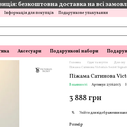
иція: безкоштовна доставка на всі замовле
Інформація для покупців
Подарункове упакування
тика
Аксесуари
Подарункові набори
Подарун
Головна
Одяг та взуття
Для сну
Піжама Сатинова Victoria's Secret Signat
Піжама Сатинова Victor
В наявності
Артикул: 27162013
Н
3 888 грн
Увійти
для відображення нако
%
Розмір