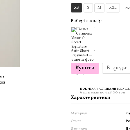
XS
S
M
XXL
[ Ро
Виберіть колір
Купити
В кредит
ПОКУПКА ЧАСТИНАМИ MONOBAN
6 платежів по 648.00 грн
Характеристики
Матеріал
Са
Стиль
Р
Для кого
Дл