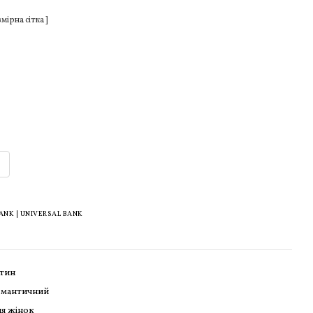
змірна сітка ]
K | UNIVERSAL BANK
тин
омантичний
я жінок