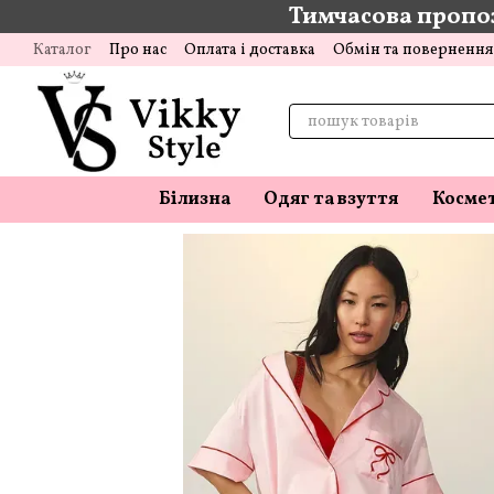
Тимчасова пропоз
Перейти до основного контенту
Каталог
Про нас
Оплата і доставка
Обмін та повернення
Відгуки про магазин
Блог
Білизна
Одяг та взуття
Косме