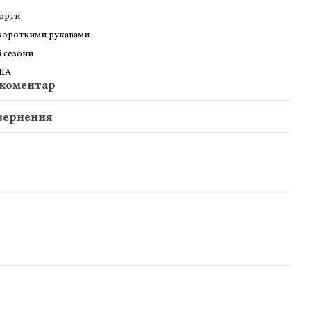
орти
короткими рукавами
і сезони
ША
 коментар
вернення