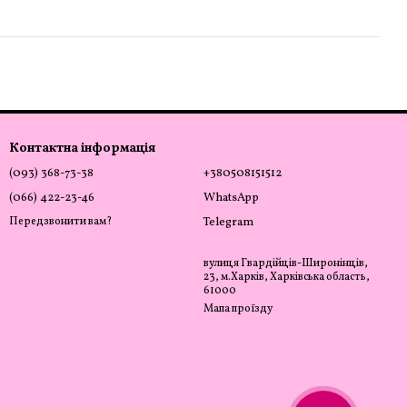
Контактна інформація
(093) 368-73-38
+380508151512
(066) 422-23-46
WhatsApp
Передзвонити вам?
Telegram
вулиця Гвардійців-Широнінців,
23, м.Харків, Харківська область,
61000
Мапа проїзду