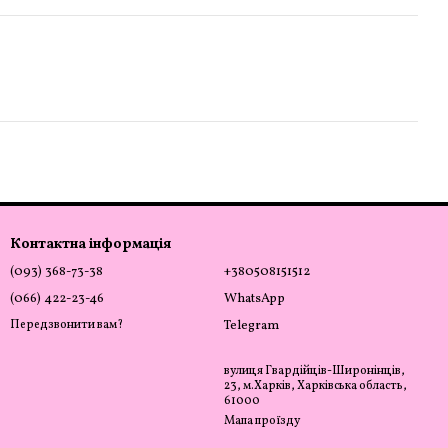
Контактна інформація
(093) 368-73-38
+380508151512
(066) 422-23-46
WhatsApp
Передзвонити вам?
Telegram
вулиця Гвардійців-Широнінців,
23, м.Харків, Харківська область,
61000
Мапа проїзду