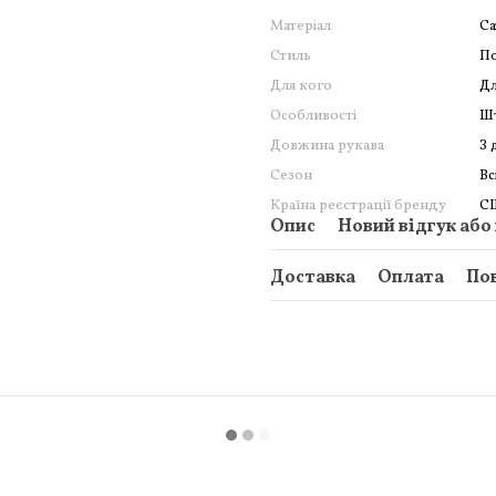
Матеріал
Са
Стиль
По
Для кого
Дл
Особливості
Ш
Довжина рукава
З 
Сезон
Вс
Країна реєстрації бренду
С
Опис
Новий відгук або
Доставка
Оплата
По