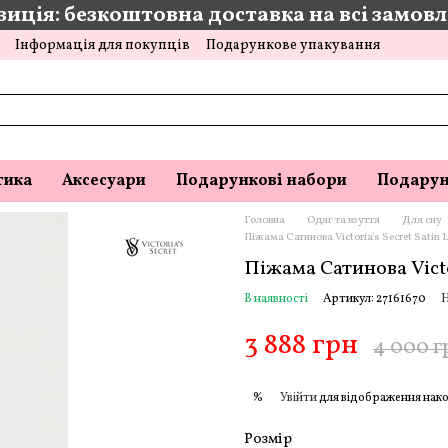
иція: безкоштовна доставка на всі замовле
Інформація для покупців
Подарункове упакування
тика
Аксесуари
Подарункові набори
Подарун
Головна
Одяг та взуття
Для сну
Піжама Сатинова Victoria's Secret Satin 
Піжама Сатинова Victo
В наявності
Артикул: 27161670
Н
3 888 грн
4 000 г
Увійти
для відображення нако
%
Розмір