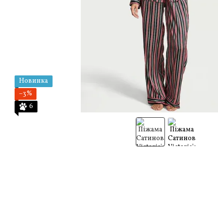
Новинка
−3%
6