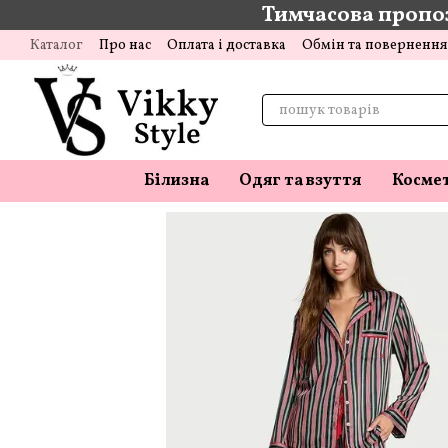
Тимчасова пропоз
Перейти до основного контенту
Каталог
Про нас
Оплата і доставка
Обмін та повернення
Відгуки про магазин
Блог
Білизна
Одяг та взуття
Косме