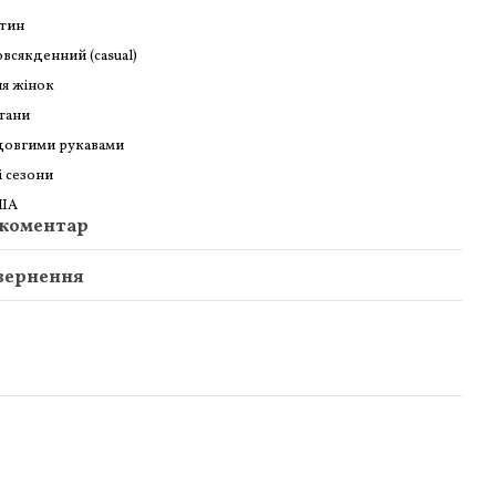
тин
всякденний (casual)
я жінок
тани
довгими рукавами
і сезони
ША
 коментар
вернення