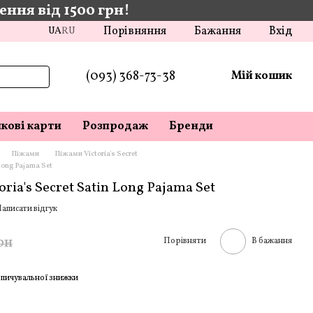
ння від 1500 грн!
Порівняння
Бажання
Вхід
UA
RU
(093) 368-73-38
Мій кошик
кові карти
Розпродаж
Бренди
Піжами
Піжами Victoria's Secret
Long Pajama Set
ria's Secret Satin Long Pajama Set
аписати відгук
рн
Порівняти
В бажання
пичувальної знижки