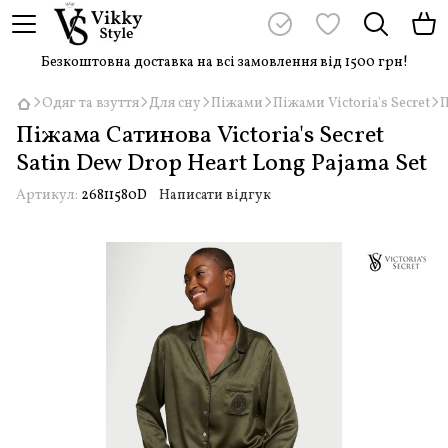
Безкоштовна доставка на всі замовлення від 1500 грн!
Одяг та взуття
Для сну
Піжами
Піжами Victoria's Secret
П
Піжама Сатинова Victoria's Secret
Satin Dew Drop Heart Long Pajama Set
Артикул:
26811580D
Написати відгук