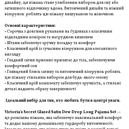
дизайну, ця піжама стане улюбленим вибором для сну або
затишного відпочинку вдома. Витончений дизайн та ніжний
візерунок роблять цю піжаму вишуканою та жіночною.
Основні характеристики:
• Сорочка з довгими рукавами на ґудзиках з класичним
відкладним коміром та нагрудною кишенею
• Штани забезпечує зручну посадку та комфорт
• Класичний крій із сучасним візерунком для елегантного
вигляду
• Гладкий сатин приємно прилягає до тіла, забезпечуючи
комфортний сон
• Глянцевий блиск сатину та витончений візерунок роблять
цю піжаму стильним вибором для будь-якого сезону
• Класичний крій комплекту забезпечує зручність, а стильні
деталі надають образу завершеності
Ідеальний вибір для тих, хто любить бути в центрі уваги.
Victoria's Secret Glazed Satin Dew Drop Long Pajama Set
—
це розкішна піжама, яка забезпечує максимальний комфорт
та додає вашому домашньому гардеробу витонченості.