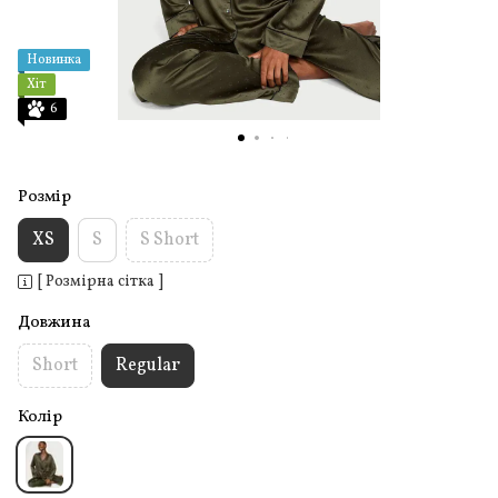
Новинка
Хіт
6
Розмір
XS
S
S Short
[ Розмірна сітка ]
Довжина
Short
Regular
Колір