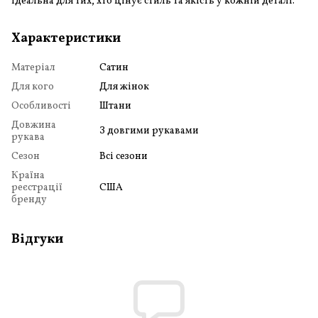
Ідеальна для тих, хто цінує стиль та якість у кожній деталі.
Характеристики
Матеріал
Сатин
Для кого
Для жінок
Особливості
Штани
Довжина
З довгими рукавами
рукава
Сезон
Всі сезони
Країна
реєстрації
США
бренду
Відгуки