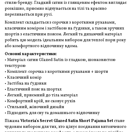
стилю бренду. Гладкий сатин із глянцевим ефектом виглядає
розкішно, приємно відчувається на тілі та красиво
переливається при русі.
Комплект складається з сорочки з короткими рукавами,
класичним коміром і застібкою на ґудзики, а також зручних
шортів з еластичним поясом. Легкий та дихаючий матеріал
робить цю модель ідеальним вибором для теплої пори року
або комфортного відпочинку вдома.
Основні характеристики:
• Матеріал: сатин Glazed Satin із гладкою, шовковистою
текстурою
• Комплект: сорочка з короткими рукавами + шорти
• Класичний комір
• Застібка на ґудзики
• Еластичний пояс на шортах
• Легкий, приємний до тіла матеріал
• Комфортний крій, не сковує рухів
• Стильний, жіночний дизайн
• Підходить для сну та домашнього відпочинку
Піжама
Victoria's Secret Glazed Satin Short Pajama Set
стане
чудовим вибором для тих, хто цінує поєднання витонченого