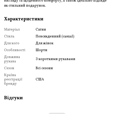
вигляду та щоденного комфорту, а також ідеально підійде
як стильний подарунок.
Характеристики
Матеріал
Сатин
Стиль
Повсякденний (casual)
Для кого
Для жінок
Особливості
Шорти
Довжина
З короткими рукавами
рукава
Сезон
Всі сезони
Країна
реєстрації
США
бренду
Відгуки