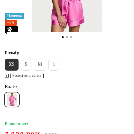
Новинка
−9%
6
Розмір
XS
S
M
L
[ Розмірна сітка ]
Колір
В наявності