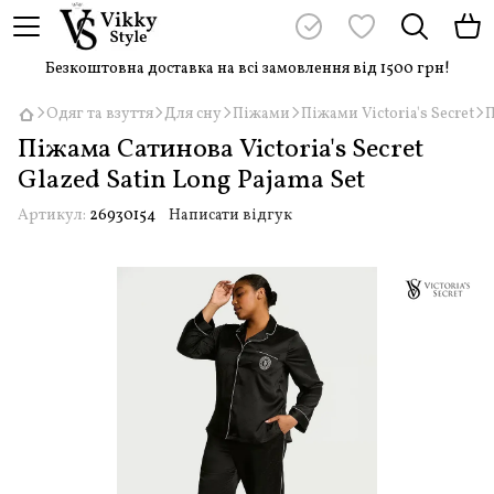
Безкоштовна доставка на всі замовлення від 1500 грн!
Одяг та взуття
Для сну
Піжами
Піжами Victoria's Secret
П
Піжама Сатинова Victoria's Secret
Glazed Satin Long Pajama Set
Артикул:
26930154
Написати відгук