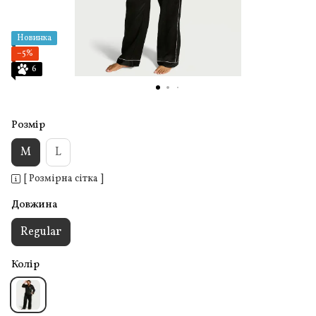
Новинка
−5%
6
Розмір
M
L
[ Розмірна сітка ]
Довжина
Regular
Колір