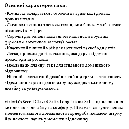
Основні характеристики:
• Комплект складається з сорочки на ґудзиках і довгих
прямих штанів
• Сатинова тканина з легким глянцевим блиском забезпечує
ніжність і комфорт
• Сорочка доповнена накладною кишенею з круглим
фірмовим логотипом Victoria’s Secret
• Класичний вільний крій для зручності та свободи рухів
• Легка, приємна до тіла тканина, яка дарує відчуття
прохолоди та розкоші
• Ідеальна як для сну, так і для стильного домашнього
відпочинку
• Ніжний і елегантний дизайн, який підкреслює жіночність
• Ідеальний варіант для подарунку завдяки класичному
дизайну та універсальності.
Victoria's Secret Glazed Satin Long Pajama Set — це поєднання
витонченого дизайну та комфорту. Піжама стане улюбленим
елементом вашого домашнього гардероба, додаючи шарму
й жіночності навіть у моменти відпочинку.