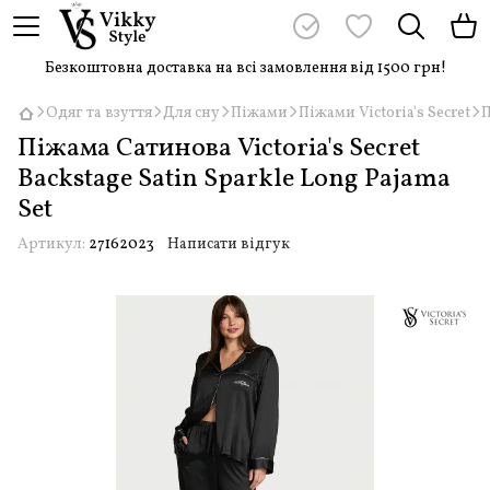
Безкоштовна доставка на всі замовлення від 1500 грн!
Одяг та взуття
Для сну
Піжами
Піжами Victoria's Secret
П
Піжама Сатинова Victoria's Secret
Backstage Satin Sparkle Long Pajama
Set
Артикул:
27162023
Написати відгук