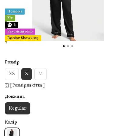
Новинка
Хіт
6
Рекомендуємо
Fashion Show 2025
Розмір
XS
S
M
[ Розмірна сітка ]
Довжина
Regular
Колір