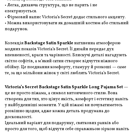
• Легка, дихаюча структура, що не парить і не
електризується.
• Фірмовий напис Victoria’s Secret додає стильного акценту.
• Можна використовувати як домашній костюм або стильний
подарунок.
Колекція
Backstage Satin Sparkle
натхненна атмосферою
модних показів Victoria’s Secret. Її дизайн передає дух
впевненості, краси та чарівності. Блискучі деталі нагадують
світло софітів, а м’який сатин створює відчуття ніжного
обійму. Це поєднання комфорту, гламуру й розкоші — саме
те, за що мільйони жінок у світі люблять Victoria’s Secret.
Victoria’s Secret Backstage Satin Sparkle Long Pajama Set
—
це не просто піжама, а символ витонченого стилю. Вона
створена для тих, хто цінує якість, комфорт і естетику навіть
у найбуденніші моменти. У цій піжамі ви почуватиметесь
розкішно щодня, адже кожна деталь продумана до
досконалості.
Ідеальний варіант для подарунку, святкових ранків або
просто для того, щоб відчути себе справжньою зіркою навіть