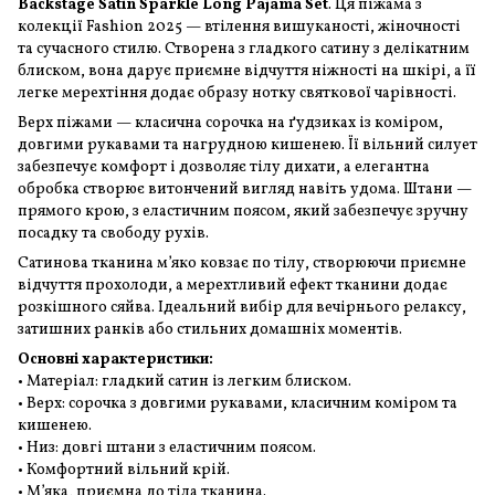
Backstage Satin Sparkle Long Pajama Set
. Ця піжама з
колекції Fashion 2025 — втілення вишуканості, жіночності
та сучасного стилю. Створена з гладкого сатину з делікатним
блиском, вона дарує приємне відчуття ніжності на шкірі, а її
легке мерехтіння додає образу нотку святкової чарівності.
Верх піжами — класична сорочка на ґудзиках із коміром,
довгими рукавами та нагрудною кишенею. Її вільний силует
забезпечує комфорт і дозволяє тілу дихати, а елегантна
обробка створює витончений вигляд навіть удома. Штани —
прямого крою, з еластичним поясом, який забезпечує зручну
посадку та свободу рухів.
Сатинова тканина м’яко ковзає по тілу, створюючи приємне
відчуття прохолоди, а мерехтливий ефект тканини додає
розкішного сяйва. Ідеальний вибір для вечірнього релаксу,
затишних ранків або стильних домашніх моментів.
Основні характеристики:
• Матеріал: гладкий сатин із легким блиском.
• Верх: сорочка з довгими рукавами, класичним коміром та
кишенею.
• Низ: довгі штани з еластичним поясом.
• Комфортний вільний крій.
• М’яка, приємна до тіла тканина.