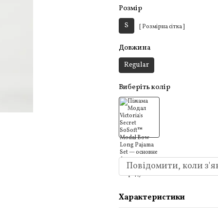
Розмір
S
[ Розмірна сітка ]
Довжина
Regular
Виберіть колір
Повідомити, коли з'я
Характеристики