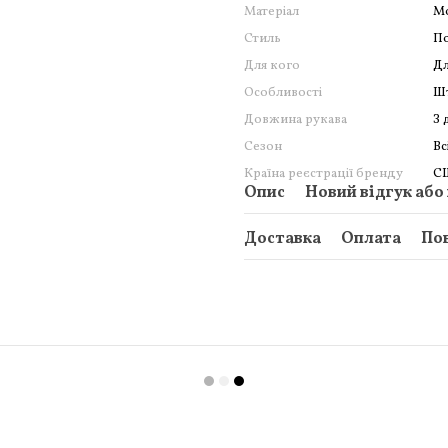
Матеріал
М
Стиль
По
Для кого
Дл
Особливості
Ш
Довжина рукава
З 
Сезон
Вс
Країна реєстрації бренду
С
Опис
Новий відгук або
Доставка
Оплата
По