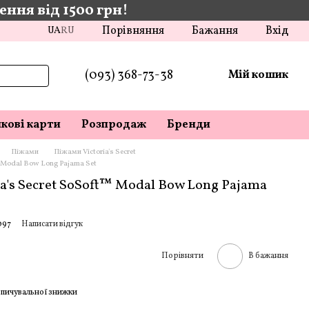
ння від 1500 грн!
Порівняння
Бажання
Вхід
UA
RU
(093) 368-73-38
Мій кошик
кові карти
Розпродаж
Бренди
Піжами
Піжами Victoria's Secret
™ Modal Bow Long Pajama Set
a's Secret SoSoft™ Modal Bow Long Pajama
097
Написати відгук
Порівняти
В бажання
пичувальної знижки