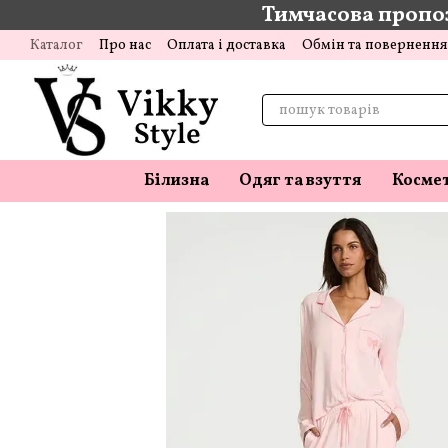
Тимчасова пропоз
Перейти до основного контенту
Каталог
Про нас
Оплата і доставка
Обмін та повернення
Відгуки про магазин
Блог
Білизна
Одяг та взуття
Косме