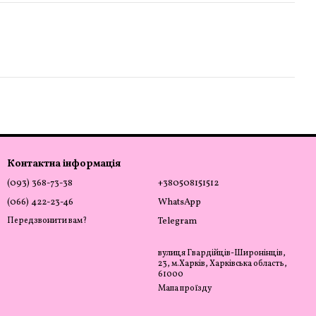
Контактна інформація
(093) 368-73-38
+380508151512
(066) 422-23-46
WhatsApp
Передзвонити вам?
Telegram
вулиця Гвардійців-Широнінців,
23, м.Харків, Харківська область,
61000
Мапа проїзду