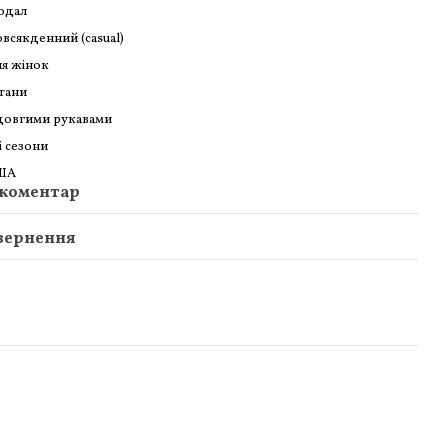
одал
всякденний (casual)
я жінок
тани
довгими рукавами
і сезони
ША
 коментар
вернення