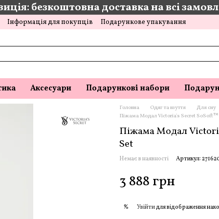
иція: безкоштовна доставка на всі замовле
Інформація для покупців
Подарункове упакування
тика
Аксесуари
Подарункові набори
Подарун
Головна
Одяг та взуття
Для сну
Піжама Модал Victoria's Secret SoSoft
Піжама Модал Victori
Set
Немає в наявності
Артикул: 27162
3 888 грн
Увійти
для відображення нако
%