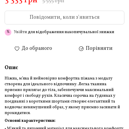
3 333 грн
3 555 грн
Повідомити, коли з'явиться
Увійти
для відображення накопичувальної знижки
%
До обраного
Порівняти
Опис
Ніжна, м’яка й неймовірно комфортна піжама з модалу
створена для ідеального відпочинку. Легка тканина
приємно прилягає до тіла, забезпечуючи максимальний
комфорт і свободу рухів. Класична сорочка на ґудзиках у
поєднанні з короткими шортами створює елегантний та
водночас невимушений образ, у якому приємно засинати й
прокидатися.
Основні характеристики:
• М'який та дихаючий матеріал для максимального комфорту