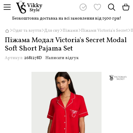
Безкоштовна доставка на всі замовлення від 1500 грн!
Одяг та взуття
Для сну
Піжами
Піжами Victoria's Secret
П
Піжама Модал Victoria's Secret Modal
Soft Short Pajama Set
Артикул:
2681278D
Написати відгук