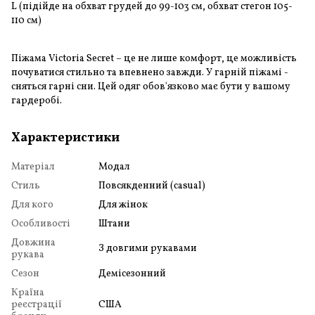
L (підійде на обхват грудей до 99-103 см, обхват стегон 105-
110 см)
Піжама Victoria Secret – це не лише комфорт, це можливість
почуватися стильно та впевнено завжди. У гарній піжамі -
сняться гарні сни. Цей одяг обов'язково має бути у вашому
гардеробі.
Характеристики
Матеріал
Модал
Стиль
Повсякденний (casual)
Для кого
Для жінок
Особливості
Штани
Довжина
З довгими рукавами
рукава
Сезон
Демісезонний
Країна
реєстрації
США