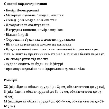
Основні характеристики:
• Колір: Леопардовий
• Матеріал: бавовна / модал / еластан
• Склад: 90% модал, 10% еластан
• Декоративне окантування
• Нагрудна кишеня, комір з вирізом
• Вільний крій
• Сорочка на ґудзиках із довгими рукавами
• Штани з еластичним поясом на зав'язках
• Представлений комплект виготовлений із приємних до
тіла, м'яких та практичних матеріалів. Він має безліч переваг:
• не сковує рухи під час сну
• чудово сидить на будь-якій фігурі
• приховує недоліки та підкреслює переваги тіла
Розміри:
XS (підійде на обхват грудей до 87 см, обхват стегон до 93 см),
S (підійде на обхват грудей до 87-92 см, обхват стегон до 93-
98 см)
M (підійде на обхват грудей до 90-95 см, обхват стегон до 98-
103 см)