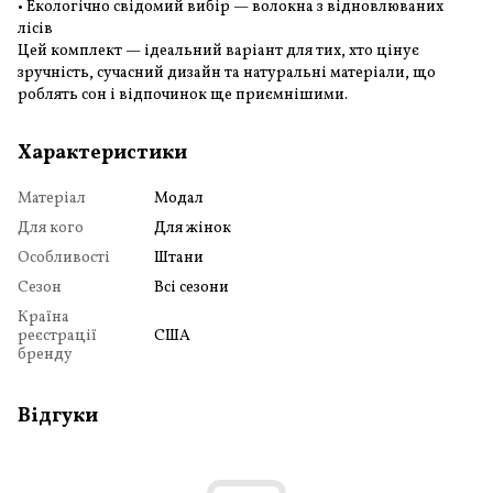
• Екологічно свідомий вибір — волокна з відновлюваних
лісів
Цей комплект — ідеальний варіант для тих, хто цінує
зручність, сучасний дизайн та натуральні матеріали, що
роблять сон і відпочинок ще приємнішими.
Характеристики
Матеріал
Модал
Для кого
Для жінок
Особливості
Штани
Сезон
Всі сезони
Країна
реєстрації
США
бренду
Відгуки