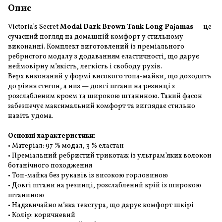
Опис
Victoria’s Secret
Modal
Dark Brown Tank Long Pajamas
— це
сучасний погляд на домашній комфорт у стильному
виконанні. Комплект виготовлений із преміального
ребристого модалу з додаванням еластичності, що дарує
неймовірну м’якість, легкість і свободу рухів.
Верх виконаний у формі високого топа-майки, що доходить
до рівня стегон, а низ — довгі штани на резинці з
розслабленим кроєм та широкою штаниною. Такий фасон
забезпечує максимальний комфорт та виглядає стильно
навіть удома.
Основні характеристики:
• Матеріал: 97 % модал, 3 % еластан
• Преміальний ребристий трикотаж із ультрам’яких волокон
ботанічного походження
• Топ-майка без рукавів із високою горловиною
• Довгі штани на резинці, розслаблений крій із широкою
штаниною
• Надзвичайно м’яка текстура, що дарує комфорт шкірі
• Колір: коричневий