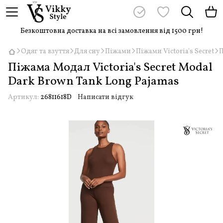
Безкоштовна доставка на всі замовлення від 1500 грн!
Одяг та взуття
Для сну
Піжами
Піжами Victoria's Secret
П
Піжама Модал Victoria's Secret Modal
Dark Brown Tank Long Pajamas
Артикул:
26811618D
Написати відгук