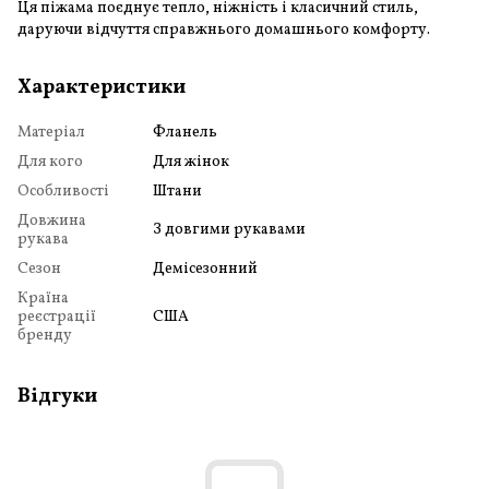
Ця піжама поєднує тепло, ніжність і класичний стиль,
даруючи відчуття справжнього домашнього комфорту.
Характеристики
Матеріал
Фланель
Для кого
Для жінок
Особливості
Штани
Довжина
З довгими рукавами
рукава
Сезон
Демісезонний
Країна
реєстрації
США
бренду
Відгуки