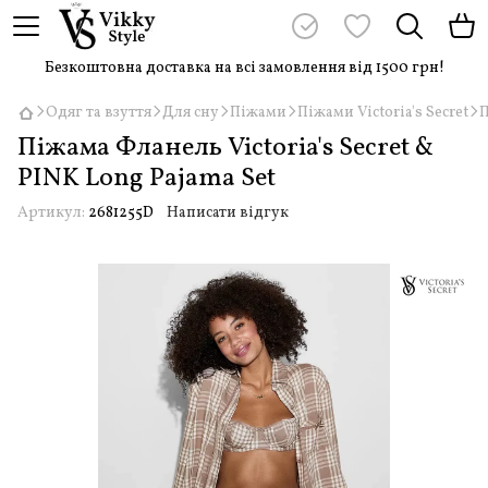
Безкоштовна доставка на всі замовлення від 1500 грн!
Одяг та взуття
Для сну
Піжами
Піжами Victoria's Secret
П
Піжама Фланель Victoria's Secret &
PINK Long Pajama Set
Артикул:
2681255D
Написати відгук