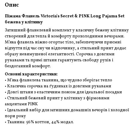
Опис
Піжама Фланель Victoria's Secret & PINK Long Pajama Set
бежева у клітинку
Затишний фланелевий комплект у класичну бежеву клітинку
створений для тепла й комфорту прохолодними вечорами.
М’яка фланель ніжно огортає тіло, забезпечуючи приємні
відчуття під час сну чи відпочинку, а стильний принт додає
образу невимушеної елегантності. Сорочка з довгими
рукавами та прямі штани гарантують свободу рухів і
бездоганний комфорт.
Основні характеристики:
• М’яка фланелева тканина, що чудово зберігає тепло
• Класична сорочка на ґудзиках із довгими рукавами
• Довгі штани з еластичним поясом для ідеальної посадки
• Стильний бежевий принт у клітинку з фірмовими
акцентами PINK
• Ідеальний вибір для затишних домашніх вечорів і холодної
пори року
• Тканина: 56% коттон, 44% модал.