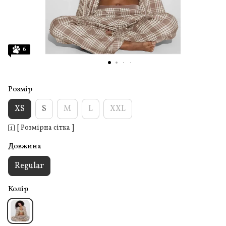
6
Розмір
XS
S
M
L
XXL
[ Розмірна сітка ]
Довжина
Regular
Колір