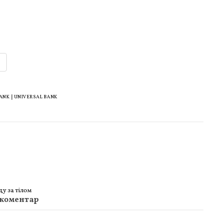
K | UNIVERSAL BANK
ду за тілом
 коментар