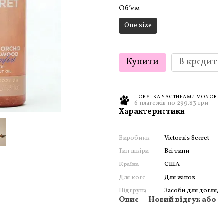
Обʼєм
One size
Купити
В кредит
ПОКУПКА ЧАСТИНАМИ MONOBAN
6 платежів по 299.83 грн
Характеристики
Виробник
Victoria's Secret
Тип шкіри
Всі типи
Країна
США
Для кого
Для жінок
Підгрупа
Засоби для догля
Опис
Новий відгук або