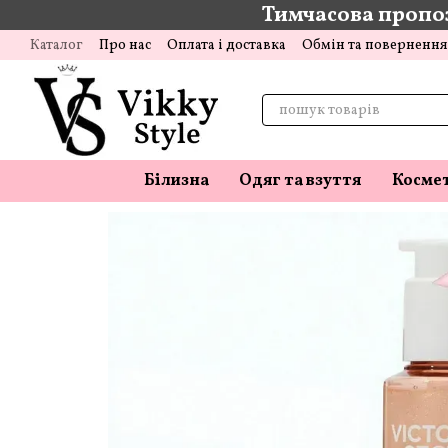
Тимчасова пропоз
Перейти до основного контенту
Каталог
Про нас
Оплата і доставка
Обмін та повернення
Відгуки про магазин
Блог
Білизна
Одяг та взуття
Косме