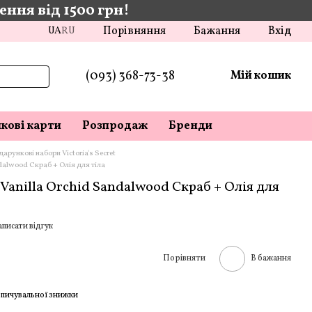
ння від 1500 грн!
Порівняння
Бажання
Вхід
UA
RU
(093) 368-73-38
Мій кошик
кові карти
Розпродаж
Бренди
арункові набори Victoria's Secret
andalwood Скраб + Олія для тіла
t Vanilla Orchid Sandalwood Скраб + Олія для
писати відгук
Порівняти
В бажання
пичувальної знижки