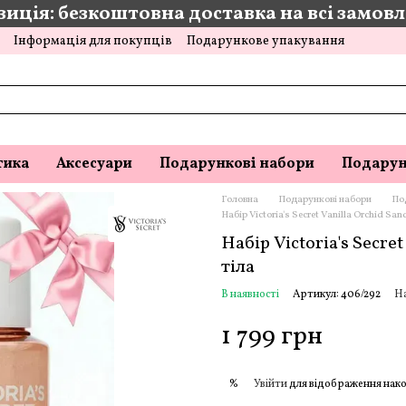
иція: безкоштовна доставка на всі замовле
Інформація для покупців
Подарункове упакування
тика
Аксесуари
Подарункові набори
Подарун
Головна
Подарункові набори
Под
Набір Victoria's Secret Vanilla Orchid S
Набір Victoria's Secre
тіла
В наявності
Артикул: 406/292
На
1 799 грн
Увійти
для відображення нако
%