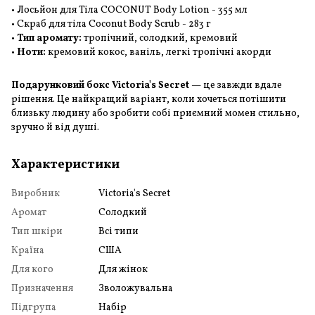
• Лосьйон для Тіла COCONUT Body Lotion - 355 мл
• Скраб для тіла Coconut Body Scrub - 283 г
•
Тип аромату:
тропічний, солодкий, кремовий
•
Ноти:
кремовий кокос, ваніль, легкі тропічні акорди
Подарунковий бокс Victoria's Secret
— це завжди вдале
рішення. Це найкращий варіант, коли хочеться потішити
близьку людину або зробити собі приємний момен стильно,
зручно й від душі.
Характеристики
Виробник
Victoria's Secret
Аромат
Солодкий
Тип шкіри
Всі типи
Країна
США
Для кого
Для жінок
Призначення
Зволожувальна
Підгрупа
Набір