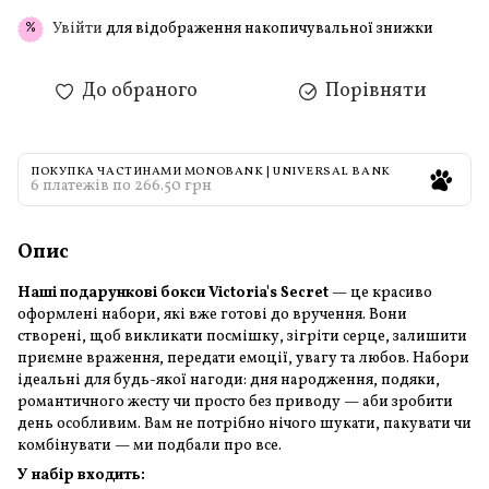
Увійти
для відображення накопичувальної знижки
%
До обраного
Порівняти
ПОКУПКА ЧАСТИНАМИ MONOBANK | UNIVERSAL BANK
6 платежів по 266.50 грн
Опис
Наші подарункові бокси Victoria's Secret
— це красиво
оформлені набори, які вже готові до вручення. Вони
створені, щоб викликати посмішку, зігріти серце, залишити
приємне враження, передати емоції, увагу та любов. Набори
ідеальні для будь-якої нагоди: дня народження, подяки,
романтичного жесту чи просто без приводу — аби зробити
день особливим. Вам не потрібно нічого шукати, пакувати чи
комбінувати — ми подбали про все.
У набір входить: